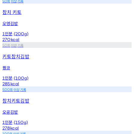
회
이상
기록
50
참치 키토
오영김밥
인분
1
(200g)
270
kcal
회
미만
기록
50
키토참치김밥
짱코
인분
1
(100g)
285
kcal
회
이상
기록
500
참치키토김밥
오공김밥
인분
1
(150g)
278
kcal
회
이상
기록
100