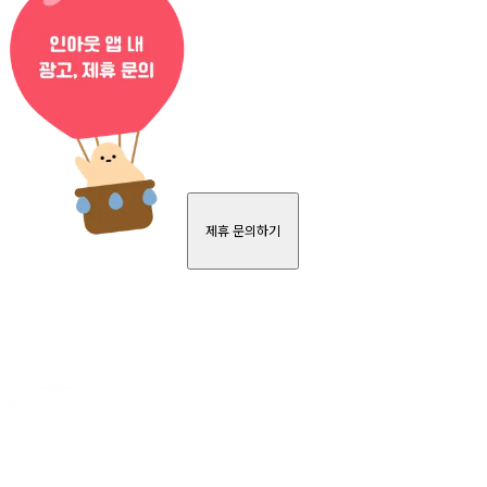
제휴 문의하기