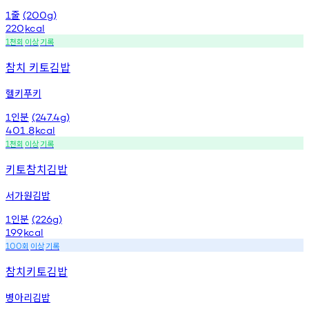
줄
1
(200g)
220
kcal
천회
이상
기록
1
참치 키토김밥
헬키푸키
인분
1
(247.4g)
401.8
kcal
천회
이상
기록
1
키토참치김밥
서가원김밥
인분
1
(226g)
199
kcal
회
이상
기록
100
참치키토김밥
병아리김밥