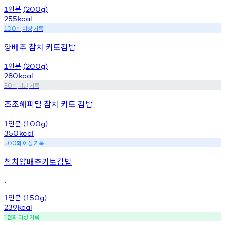
인분
1
(200g)
255
kcal
회
이상
기록
100
양배추 참치 키토김밥
인분
1
(200g)
280
kcal
회
미만
기록
50
조조해피밀 참치 키토 김밥
인분
1
(100g)
350
kcal
회
이상
기록
500
참치양배추키토김밥
.
인분
1
(150g)
239
kcal
천회
이상
기록
1