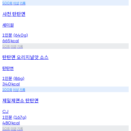
회
이상
기록
500
사천 탄탄면
세미원
인분
1
(640g)
665
kcal
회
미만
기록
50
탄탄면 오리지널맛 소스
탄탄면
인분
1
(86g)
340
kcal
회
이상
기록
100
제일제면소 탄탄면
CJ
인분
1
(167g)
480
kcal
회
미만
기록
50