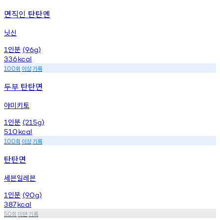
면직인 탄탄멘
닛신
인분
1
(96g)
336
kcal
회
이상
기록
100
두부 탄탄면
야미키토
인분
1
(215g)
510
kcal
회
이상
기록
100
탄탄면
세븐일레븐
인분
1
(90g)
387
kcal
회
미만
기록
50