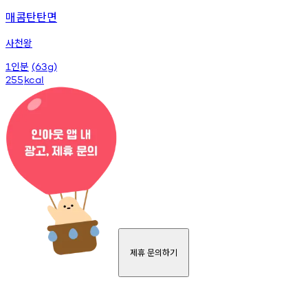
매콤탄탄면
사천왕
인분
1
(63g)
255
kcal
제휴 문의하기