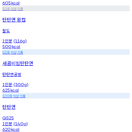
605
kcal
회
미만
기록
50
탄탄면 왕컵
팔도
인분
1
(116g)
500
kcal
회
이상
기록
50
새콤비빔탄탄면
탄탄면공방
인분
1
(300g)
625
kcal
회
이상
기록
100
탄탄면
GS25
인분
1
(140g)
620
kcal