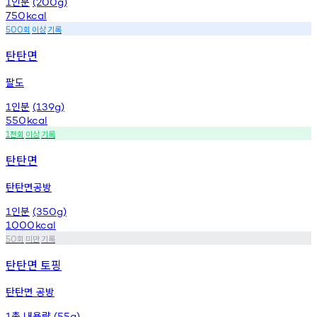
인분
1
(200g)
750
kcal
회
이상
기록
500
탄탄면
팔도
인분
1
(139g)
550
kcal
천회
이상
기록
1
탄탄면
탄탄면공방
인분
1
(350g)
1000
kcal
회
미만
기록
50
탄탄면 토핑
탄탄면 공방
총
내용량
1
(55g)