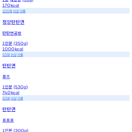
170
kcal
회
이상
기록
100
청양탄탄면
탄탄면공방
인분
1
(350g)
1000
kcal
회
이상
기록
50
탄탄면
쮸즈
인분
1
(530g)
740
kcal
회
이상
기록
50
탄탄면
프프프
인분
1
(300g)