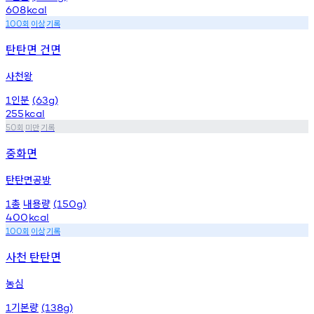
608
kcal
회
이상
기록
100
탄탄면 건면
사천왕
인분
1
(63g)
255
kcal
회
미만
기록
50
중화면
탄탄면공방
총
내용량
1
(150g)
400
kcal
회
이상
기록
100
사천 탄탄면
농심
기본량
1
(138g)