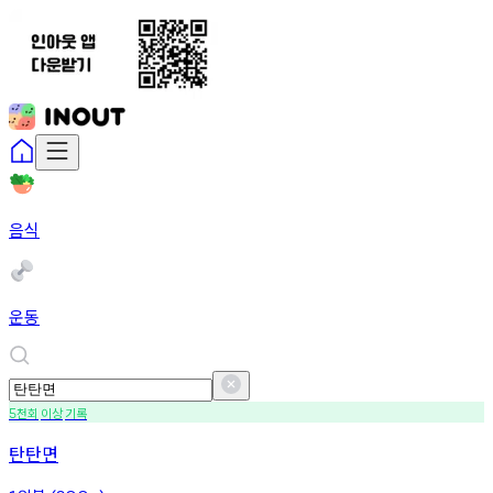
음식
운동
천회
이상
기록
5
탄탄면