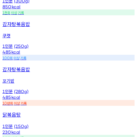
인분
1
(300g)
850
kcal
천회
이상
기록
1
감자탕볶음밥
쿠캣
인분
1
(250g)
485
kcal
회
이상
기록
100
감자탕볶음밥
꼬기밥
인분
1
(280g)
485
kcal
만회
이상
기록
10
닭볶음탕
인분
1
(150g)
230
kcal