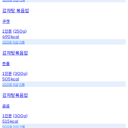
감자탕 볶음밥
쿠캣
인분
1
(250g)
490
kcal
회
이상
기록
100
감자탕볶음밥
한품
인분
1
(300g)
505
kcal
회
이상
기록
100
감자탕볶음밥
곰곰
인분
1
(300g)
515
kcal
회
이상
기록
500