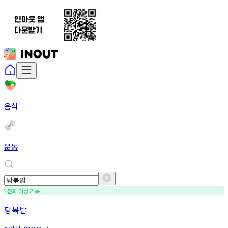
음식
운동
천회
이상
기록
1
탕볶밥