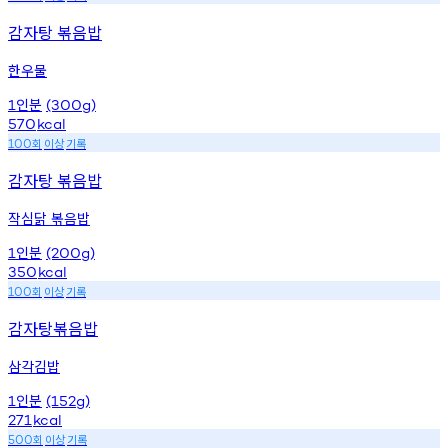
감자탕 볶음밥
한우물
인분
1
(300g)
570
kcal
회
이상
기록
100
감자탕 볶음밥
작심닭 볶음밥
인분
1
(200g)
350
kcal
회
이상
기록
100
감자탕볶음밥
삼각김밥
인분
1
(152g)
271
kcal
회
이상
기록
500