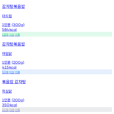
감자탕볶음밥
더드림
인분
1
(300g)
584
kcal
천회
이상
기록
1
감자탕볶음밥
아임닭
인분
1
(200g)
415
kcal
회
이상
기록
50
볶음밥 감자탕
작심닭
인분
1
(200g)
350
kcal
회
미만
기록
50