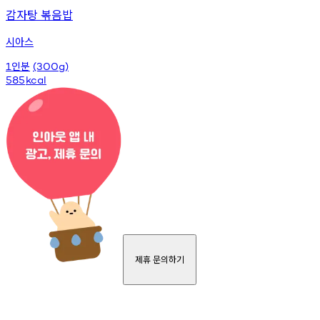
감자탕 볶음밥
시아스
인분
1
(300g)
585
kcal
제휴 문의하기