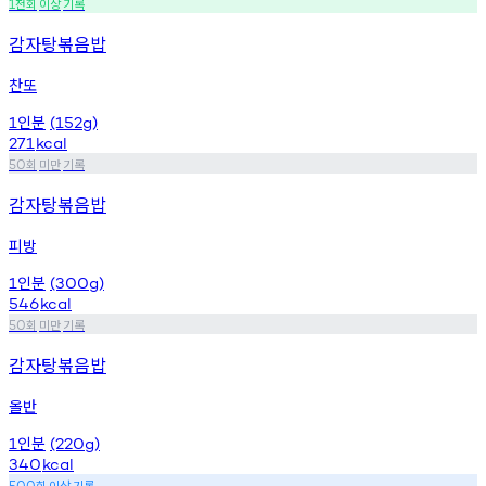
천회
이상
기록
1
감자탕볶음밥
찬또
인분
1
(152g)
271
kcal
회
미만
기록
50
감자탕볶음밥
피방
인분
1
(300g)
546
kcal
회
미만
기록
50
감자탕볶음밥
올반
인분
1
(220g)
340
kcal
회
이상
기록
500