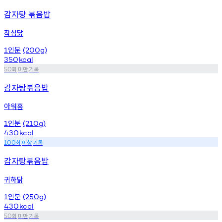
감자탕 볶음밥
작심닭
인분
1
(200g)
350
kcal
회
미만
기록
50
감자탕볶음밥
아워홈
인분
1
(210g)
430
kcal
회
이상
기록
100
감자탕볶음밥
귀하닭
인분
1
(250g)
430
kcal
회
미만
기록
50