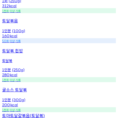
회
1
(250g)
312
kcal
천회
이상
기록
1
토달볶음
인분
1
(100g)
160
kcal
회
이상
기록
50
토달볶 흰밥
토달볶
인분
1
(250g)
280
kcal
천회
이상
기록
1
굴소스 토달볶
인분
1
(300g)
200
kcal
천회
이상
기록
1
토마토달걀볶음
토달볶
(
)