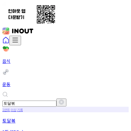
음식
운동
만회
이상
기록
1
토달볶