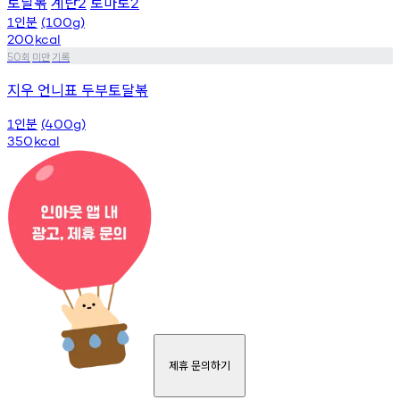
토달볶
계란
토마토
2
2
인분
1
(100g)
200
kcal
회
미만
기록
50
지우 언니표 두부토달볶
인분
1
(400g)
350
kcal
제휴 문의하기