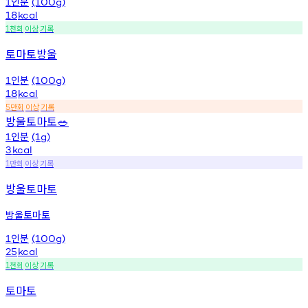
인분
1
(100g)
18
kcal
천회
이상
기록
1
토마토방울
인분
1
(100g)
18
kcal
만회
이상
기록
5
방울토마토
🥗
인분
1
(1g)
3
kcal
만회
이상
기록
1
방울토마토
방울토마토
인분
1
(100g)
25
kcal
천회
이상
기록
1
토마토