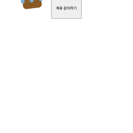
제휴 문의하기