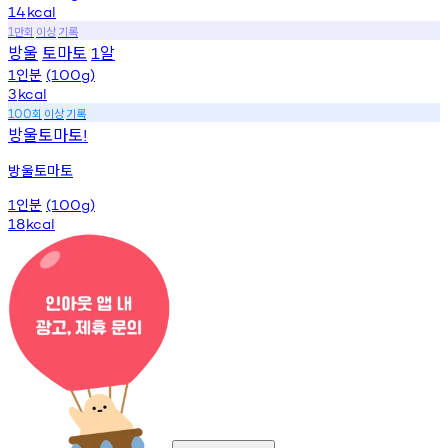
14
kcal
만회
이상
기록
1
방울
토마토
알
1
인분
1
(100g)
3
kcal
회
이상
기록
100
방울토마토
!
방울토마토
인분
1
(100g)
18
kcal