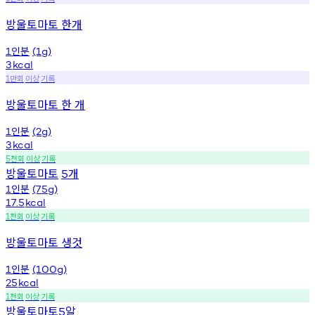
방울토마토 한개
인분
1
(1g)
3
kcal
만회
이상
기록
1
방울토마토 한 개
인분
1
(2g)
3
kcal
천회
이상
기록
5
방울토마토
개
5
인분
1
(75g)
17.5
kcal
천회
이상
기록
1
방울토마토 생것
인분
1
(100g)
25
kcal
천회
이상
기록
1
방울토마토
알
5