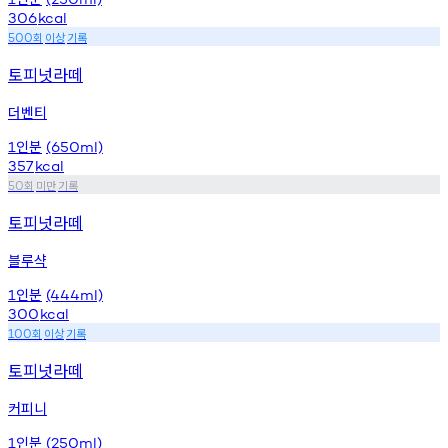
306
kcal
회
이상
기록
500
토피넛라떼
더벤티
인분
1
(650ml)
357
kcal
회
미만
기록
50
토피넛라떼
블루샥
인분
1
(444ml)
300
kcal
회
이상
기록
100
토피넛라떼
커피니
인분
1
(250ml)