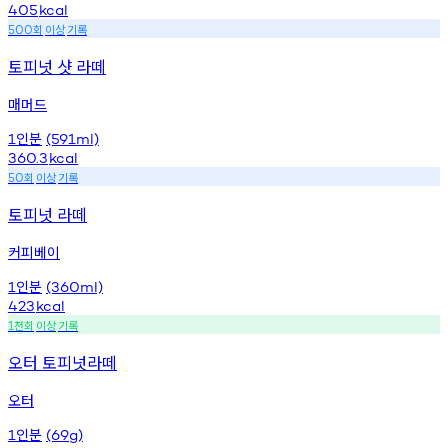
405
kcal
회
이상
기록
500
토피넛 샷 라떼
매머드
인분
1
(591ml)
360.3
kcal
회
이상
기록
50
토피넛 라떼
커피베이
인분
1
(360ml)
423
kcal
천회
이상
기록
1
오터 토피넛라떼
오터
인분
1
(69g)