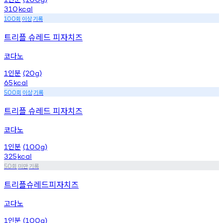
310
kcal
회
이상
기록
100
트리플 슈레드 피자치즈
코다노
인분
1
(20g)
65
kcal
회
이상
기록
500
트리플 슈레드 피자치즈
코다노
인분
1
(100g)
325
kcal
회
미만
기록
50
트리플슈레드피자치즈
고다노
인분
1
(100g)