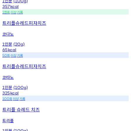
인분
1
(100g)
357
kcal
천회
이상
기록
1
트리플슈레드피자치즈
코다노
인분
1
(20g)
65
kcal
회
이상
기록
50
트리플슈레드피자치즈
코타노
인분
1
(100g)
325
kcal
회
이상
기록
100
트리플 슈레드 치즈
트리플
인분
1
(100g)