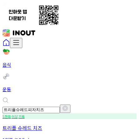
음식
운동
천회
이상
기록
5
트리플 슈레드 치즈