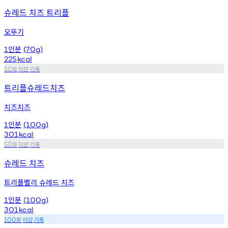
슈레드 치즈 트리플
오뚜기
인분
1
(70g)
225
kcal
회
미만
기록
50
트리플슈레드치즈
치즈치즈
인분
1
(100g)
301
kcal
회
미만
기록
50
슈레드 치즈
트리플벨리 슈레드 치즈
인분
1
(100g)
301
kcal
회
이상
기록
100