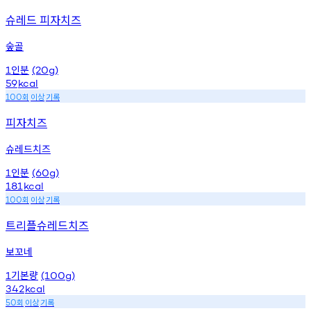
슈레드 피자치즈
숲골
인분
1
(20g)
59
kcal
회
이상
기록
100
피자치즈
슈레드치즈
인분
1
(60g)
181
kcal
회
이상
기록
100
트리플슈레드치즈
보꼬네
기본량
1
(100g)
342
kcal
회
이상
기록
50