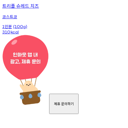
트리플 슈레드 치즈
코스트코
인분
1
(100g)
310
kcal
제휴 문의하기