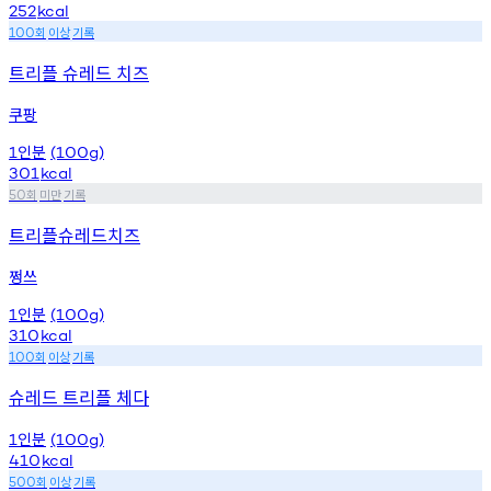
252
kcal
회
이상
기록
100
트리플 슈레드 치즈
쿠팡
인분
1
(100g)
301
kcal
회
미만
기록
50
트리플슈레드치즈
쩡쓰
인분
1
(100g)
310
kcal
회
이상
기록
100
슈레드 트리플 체다
인분
1
(100g)
410
kcal
회
이상
기록
500