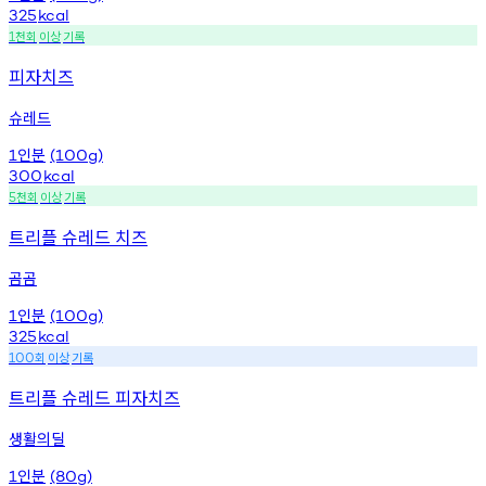
325
kcal
천회
이상
기록
1
피자치즈
슈레드
인분
1
(100g)
300
kcal
천회
이상
기록
5
트리플 슈레드 치즈
곰곰
인분
1
(100g)
325
kcal
회
이상
기록
100
트리플 슈레드 피자치즈
생활의딜
인분
1
(80g)