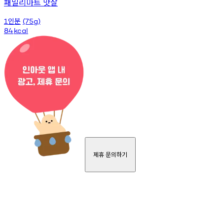
패밀리마트 맛살
인분
1
(75g)
84
kcal
제휴 문의하기