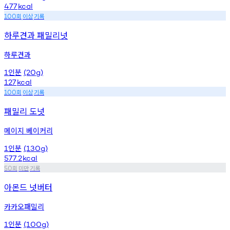
477
kcal
회
이상
기록
100
하루견과 패밀리넛
하루견과
인분
1
(20g)
127
kcal
회
이상
기록
100
패밀리 도넛
메이지 베이커리
인분
1
(130g)
577.2
kcal
회
미만
기록
50
아몬드 넛버터
카카오패밀리
인분
1
(100g)