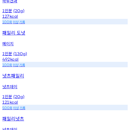
하루견과
인분
1
(20g)
127
kcal
회
이상
기록
100
패밀리 도넛
메이지
인분
1
(130g)
492
kcal
회
이상
기록
100
넛츠패밀리
넛츠데이
인분
1
(20g)
121
kcal
회
이상
기록
500
패밀리넛츠
넛츠데이