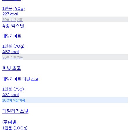
인분
1
(40g)
227
kcal
회
미만
기록
50
종
믹스넛
4
패밀리마트
인분
1
(70g)
452
kcal
회
미만
기록
50
피넛 초코
패밀리마트 피넛 초코
인분
1
(75g)
431
kcal
회
이상
기록
100
패밀리믹스넛
주
세움
(
)
인분
1
(100g)