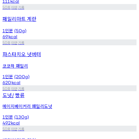
111
kcal
회
미만
기록
50
패밀리마트 계란
인분
1
(50g)
69
kcal
회
미만
기록
50
파스타치오 넛버터
코코하 패밀리
인분
1
(200g)
620
kcal
회
미만
기록
50
도넛
빵류
/
메이지베이커리 패밀리도넛
인분
1
(130g)
492
kcal
회
미만
기록
50