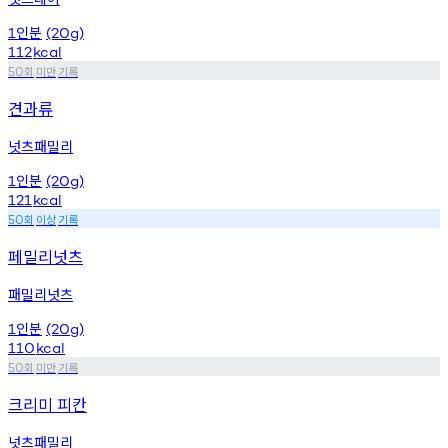
인분
1
(20g)
112
kcal
회
미만
기록
50
견과류
넛츠패밀리
인분
1
(20g)
121
kcal
회
이상
기록
50
페밀리넛츠
패밀리넛츠
인분
1
(20g)
110
kcal
회
미만
기록
50
크리미 피칸
넛츠패밀리