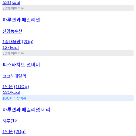
630
kcal
회
미만
기록
50
하루견과 패밀리넛
선명농수산
총내용량
1
(20g)
127
kcal
회
미만
기록
50
피스타치오 넛버터
코코하패밀리
인분
1
(100g)
620
kcal
회
이상
기록
100
하루견과 패밀리넛 베리
하루견과
인분
1
(20g)