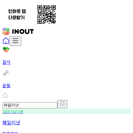
음식
운동
천회
이상
기록
1
패밀리넛