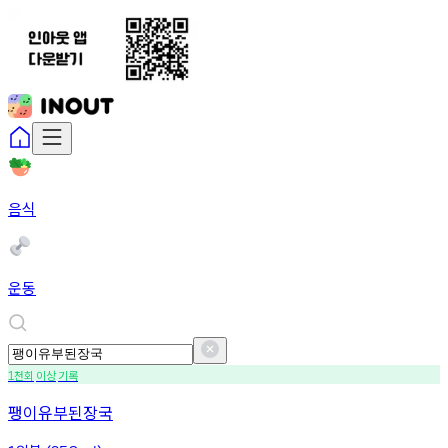
음식
운동
천회
이상
기록
1
팽이유부된장국