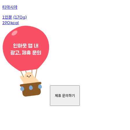
티아시아
인분
1
(170g)
190
kcal
제휴 문의하기