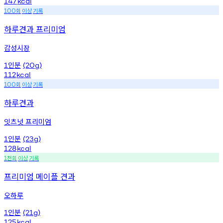
147
kcal
회
이상
기록
100
하루견과 프리미엄
감성시장
인분
1
(20g)
112
kcal
회
이상
기록
100
하루견과
잇츠넛 프리미엄
인분
1
(23g)
128
kcal
천회
이상
기록
1
프리미엄 메이플 견과
오하루
인분
1
(21g)
125
kcal