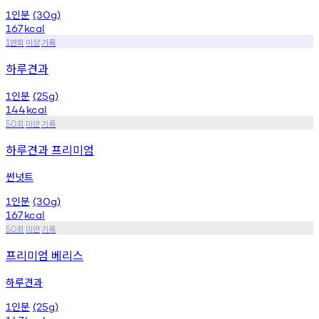
인분
1
(30g)
167
kcal
만회
이상
기록
1
하루견과
인분
1
(25g)
144
kcal
회
미만
기록
50
하루견과 프리미엄
썬넛트
인분
1
(30g)
167
kcal
회
미만
기록
50
프리미엄 베리스
하루견과
인분
1
(25g)