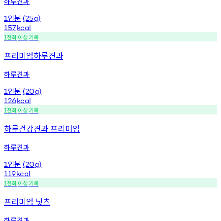
하루견과
인분
1
(25g)
157
kcal
천회
이상
기록
1
프리미엄하루견과
하루견과
인분
1
(20g)
126
kcal
천회
이상
기록
1
하루건강견과 프리미엄
하루견과
인분
1
(20g)
119
kcal
천회
이상
기록
1
프리미엄 넛츠
하루견과