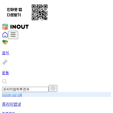
음식
운동
회
이상
기록
500
프리미엄넛