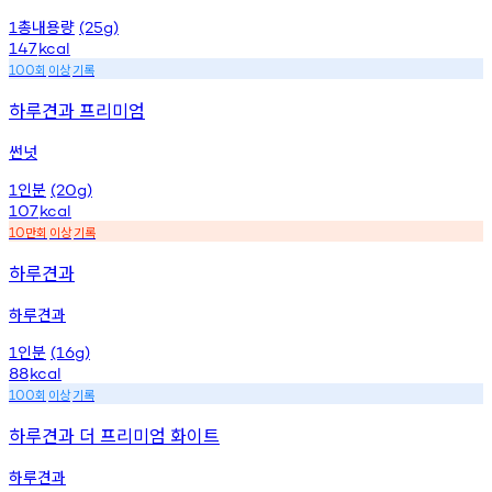
총내용량
1
(25g)
147
kcal
회
이상
기록
100
하루견과 프리미엄
썬넛
인분
1
(20g)
107
kcal
만회
이상
기록
10
하루견과
하루견과
인분
1
(16g)
88
kcal
회
이상
기록
100
하루견과 더 프리미엄 화이트
하루견과