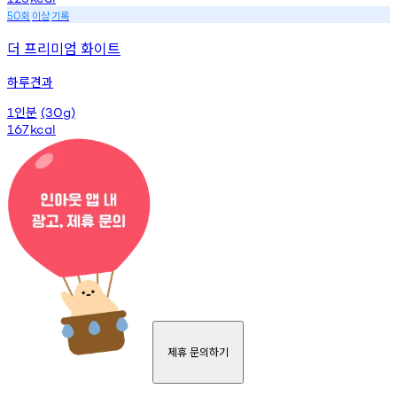
회
이상
기록
50
더 프리미엄 화이트
하루견과
인분
1
(30g)
167
kcal
제휴 문의하기