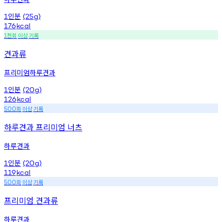
인분
1
(25g)
176
kcal
천회
이상
기록
1
견과류
프리미엄하루견과
인분
1
(20g)
126
kcal
회
이상
기록
500
하루견과 프리미엄 너츠
하루견과
인분
1
(20g)
119
kcal
회
이상
기록
500
프리미엄 견과류
하루견과