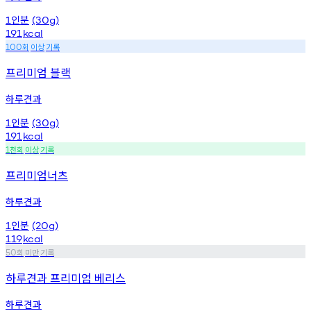
인분
1
(30g)
191
kcal
회
이상
기록
100
프리미엄 블랙
하루견과
인분
1
(30g)
191
kcal
천회
이상
기록
1
프리미엄너츠
하루견과
인분
1
(20g)
119
kcal
회
미만
기록
50
하루견과 프리미엄 베리스
하루견과