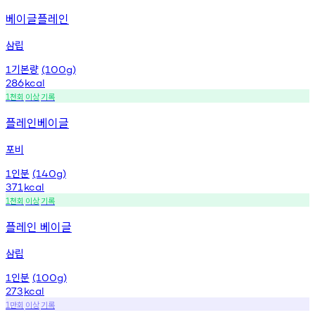
베이글플레인
삼립
기본량
1
(100g)
286
kcal
천회
이상
기록
1
플레인베이글
포비
인분
1
(140g)
371
kcal
천회
이상
기록
1
플레인 베이글
삼립
인분
1
(100g)
273
kcal
만회
이상
기록
1