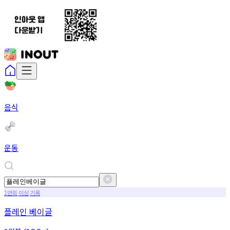
음식
운동
만회
이상
기록
1
플레인 베이글