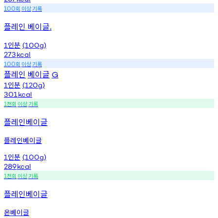
회
이상
기록
100
플레인 베이글.
인분
1
(100g)
273
kcal
회
이상
기록
100
플레인
베이글
G
인분
1
(120g)
301
kcal
천회
이상
기록
1
플레인베이글
플레인베이글
인분
1
(100g)
289
kcal
천회
이상
기록
1
플레인베이글
온베이글