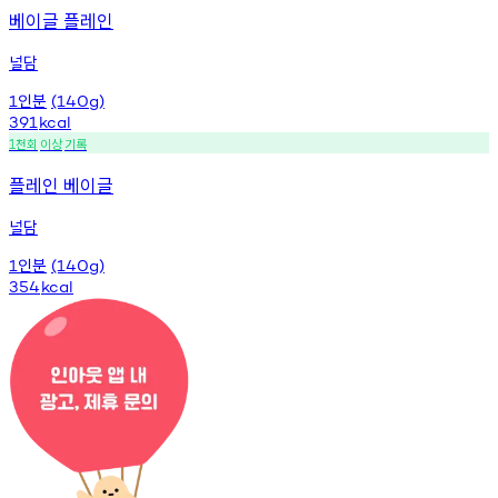
베이글 플레인
널담
인분
1
(140g)
391
kcal
천회
이상
기록
1
플레인 베이글
널담
인분
1
(140g)
354
kcal