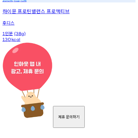
하이뮨 프로틴밸런스 프로액티브
후디스
인분
1
(38g)
130
kcal
제휴 문의하기