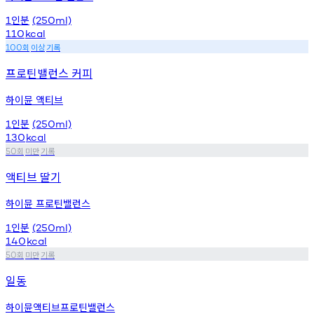
인분
1
(250ml)
110
kcal
회
이상
기록
100
프로틴밸런스 커피
하이뮨 액티브
인분
1
(250ml)
130
kcal
회
미만
기록
50
액티브 딸기
하이뮨 프로틴밸런스
인분
1
(250ml)
140
kcal
회
미만
기록
50
일동
하이뮨액티브프로틴밸런스