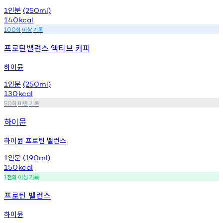
인분
1
(250ml)
140
kcal
회
이상
기록
100
프로틴밸런스 액티브 커피
하이뮨
인분
1
(250ml)
130
kcal
회
미만
기록
50
하이뮨
하이뮨 프로틴 밸런스
인분
1
(190ml)
150
kcal
천회
이상
기록
1
프로틴 밸런스
하이뮨