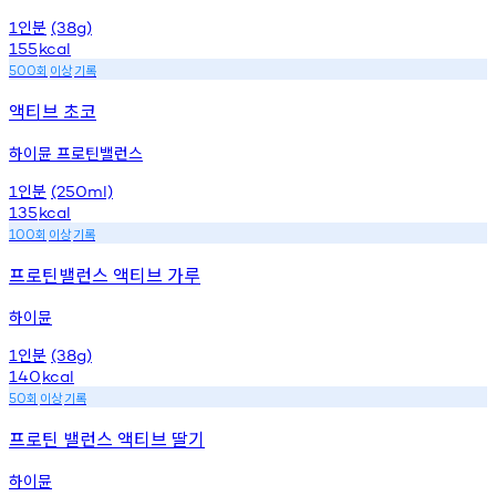
인분
1
(38g)
155
kcal
회
이상
기록
500
액티브 초코
하이뮨 프로틴밸런스
인분
1
(250ml)
135
kcal
회
이상
기록
100
프로틴밸런스 액티브 가루
하이뮨
인분
1
(38g)
140
kcal
회
이상
기록
50
프로틴 밸런스 액티브 딸기
하이뮨