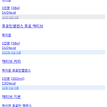
인분
1
(38g)
140
kcal
회
미만
기록
50
프로틴밸런스 프로 액티브
하이뮨
인분
1
(38g)
140
kcal
회
이상
기록
500
액티브 커피
하이뮨 프로틴밸런스
인분
1
(250ml)
130
kcal
회
이상
기록
50
액티브 기본
하이뮨 프로틴 밸런스