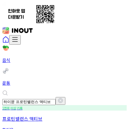
음식
운동
천회
이상
기록
1
프로틴밸런스 액티브