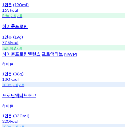
인분
1
(190ml)
165
kcal
천회
이상
기록
5
하이뮨프로틴
인분
1
(19g)
77.5
kcal
천회
이상
기록
1
하이뮨프로틴밸런스
프로액티브
NWPI
하이뮨
인분
1
(38g)
130
kcal
회
이상
기록
100
프로틴액티브초코
하이뮨
인분
1
(330ml)
220
kcal
회
이상
기록
100