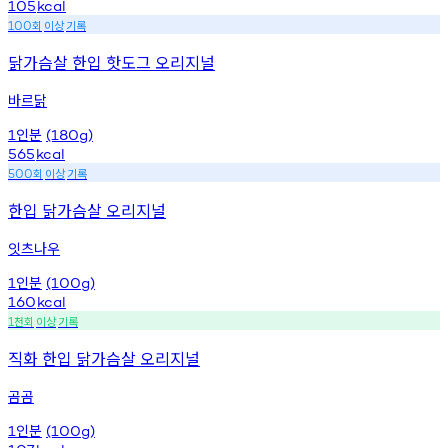
105
kcal
회
이상
기록
100
닭가슴살 한입 핫도그 오리지널
바르닭
인분
1
(180g)
565
kcal
회
이상
기록
500
한입 닭가슴살 오리지널
잇츠나우
인분
1
(100g)
160
kcal
천회
이상
기록
1
직화 한입 닭가슴살 오리지널
곰곰
인분
1
(100g)