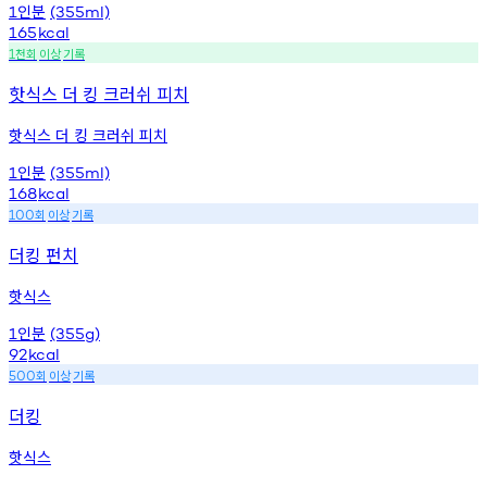
인분
1
(355ml)
165
kcal
천회
이상
기록
1
핫식스 더 킹 크러쉬 피치
핫식스 더 킹 크러쉬 피치
인분
1
(355ml)
168
kcal
회
이상
기록
100
더킹 펀치
핫식스
인분
1
(355g)
92
kcal
회
이상
기록
500
더킹
핫식스