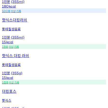
인분
1
(355ml)
180
kcal
회
이상
기록
500
핫식스더킹러쉬
롯데칠성음료
인분
1
(355ml)
15
kcal
천회
이상
기록
1
핫식스 더킹 러쉬
롯데칠성음료
인분
1
(355g)
15
kcal
천회
이상
기록
5
더킹포스
핫식스