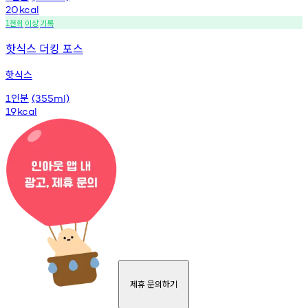
20
kcal
천회
이상
기록
1
핫식스 더킹 포스
핫식스
인분
1
(355ml)
19
kcal
제휴 문의하기