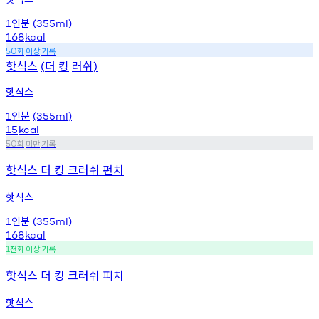
인분
1
(355ml)
168
kcal
회
이상
기록
50
핫식스
더
킹
러쉬
(
)
핫식스
인분
1
(355ml)
15
kcal
회
미만
기록
50
핫식스 더 킹 크러쉬 펀치
핫식스
인분
1
(355ml)
168
kcal
천회
이상
기록
1
핫식스 더 킹 크러쉬 피치
핫식스