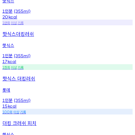
핫식스
인분
1
(355ml)
20
kcal
만회
이상
기록
1
핫식스더킹러쉬
핫식스
인분
1
(355ml)
17
kcal
천회
이상
기록
1
핫식스 더킹러쉬
롯데
인분
1
(355ml)
15
kcal
회
이상
기록
100
더킹 크러쉬 피치
핫식스