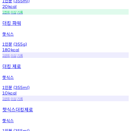
인분
1
(355ml)
20
kcal
천회
이상
기록
1
더킹 파워
핫식스
인분
1
(355g)
180
kcal
만회
이상
기록
1
더킹 제로
핫식스
인분
1
(355ml)
10
kcal
만회
이상
기록
1
핫식스더킹제로
핫식스
인분
1
(355ml)