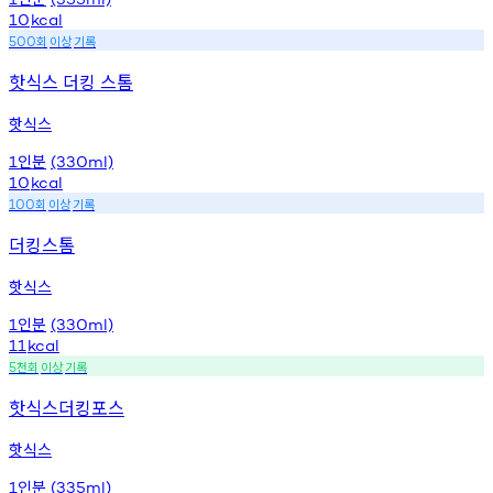
10
kcal
회
이상
기록
500
핫식스 더킹 스톰
핫식스
인분
1
(330ml)
10
kcal
회
이상
기록
100
더킹스톰
핫식스
인분
1
(330ml)
11
kcal
천회
이상
기록
5
핫식스더킹포스
핫식스
인분
1
(335ml)