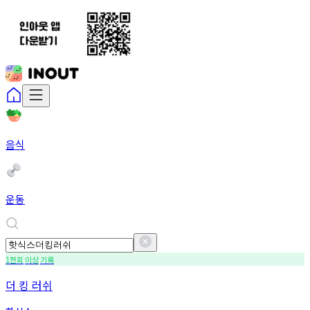
음식
운동
천회
이상
기록
1
더 킹 러쉬