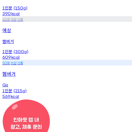
인분
1
(150g)
390
kcal
회
미만
기록
50
예상
햄버거
인분
1
(300g)
609
kcal
회
이상
기록
50
햄버거
Gs
인분
1
(215g)
569
kcal