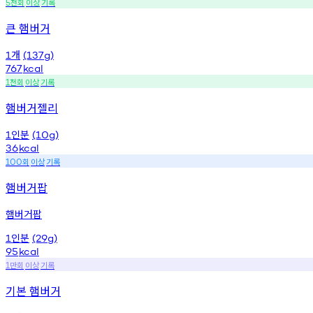
천회
이상
기록
5
큰 햄버거
개
1
(137g)
767
kcal
천회
이상
기록
1
햄버거젤리
인분
1
(10g)
36
kcal
회
이상
기록
100
햄버거팝
햄버거팝
인분
1
(29g)
95
kcal
만회
이상
기록
1
기본 햄버거