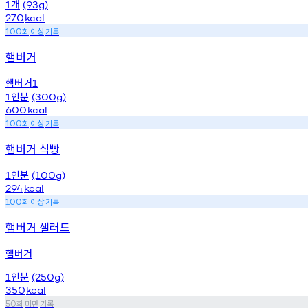
개
1
(93g)
270
kcal
회
이상
기록
100
햄버거
햄버거
1
인분
1
(300g)
600
kcal
회
이상
기록
100
햄버거 식빵
인분
1
(100g)
294
kcal
회
이상
기록
100
햄버거 샐러드
햄버거
인분
1
(250g)
350
kcal
회
미만
기록
50