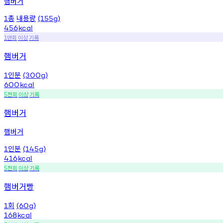
햄버거
총
내용량
1
(155g)
456
kcal
만회
이상
기록
1
햄버거
인분
1
(300g)
600
kcal
천회
이상
기록
5
햄버거
햄버거
인분
1
(145g)
416
kcal
천회
이상
기록
5
햄버거빵
회
1
(60g)
168
kcal