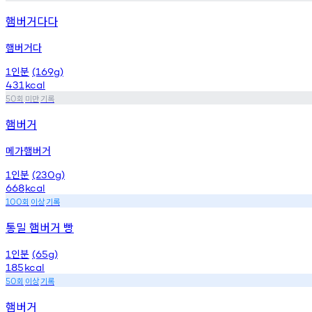
햄버거다다
햄버거다
인분
1
(169g)
431
kcal
회
미만
기록
50
햄버거
메가햄버거
인분
1
(230g)
668
kcal
회
이상
기록
100
통밀 햄버거 빵
인분
1
(65g)
185
kcal
회
이상
기록
50
햄버거