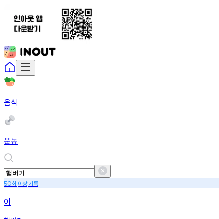
음식
운동
회
이상
기록
50
이