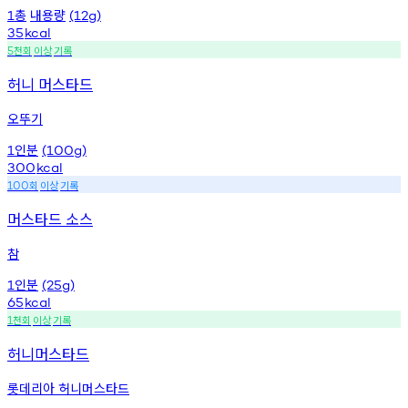
총
내용량
1
(12g)
35
kcal
천회
이상
기록
5
허니 머스타드
오뚜기
인분
1
(100g)
300
kcal
회
이상
기록
100
머스타드 소스
참
인분
1
(25g)
65
kcal
천회
이상
기록
1
허니머스타드
롯데리아 허니머스타드