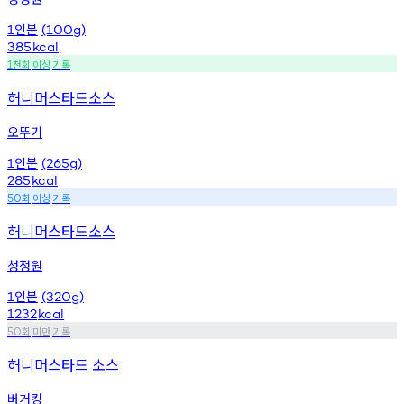
인분
1
(100g)
385
kcal
천회
이상
기록
1
허니머스타드소스
오뚜기
인분
1
(265g)
285
kcal
회
이상
기록
50
허니머스타드소스
청정원
인분
1
(320g)
1232
kcal
회
미만
기록
50
허니머스타드 소스
버거킹