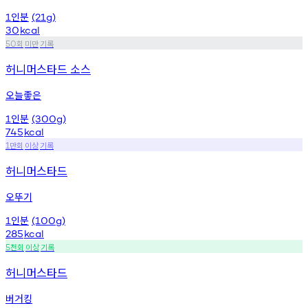
인분
1
(21g)
30
kcal
회
미만
기록
50
허니머스타드 소스
오늘좋은
인분
1
(300g)
745
kcal
만회
이상
기록
1
허니머스타드
오뚜기
인분
1
(100g)
285
kcal
천회
이상
기록
5
허니머스타드
버거킹