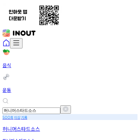
음식
운동
회
이상
기록
500
허니머스타드소스