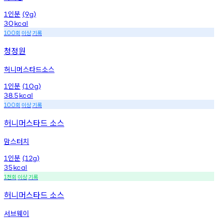
인분
1
(9g)
30
kcal
회
이상
기록
100
청정원
허니머스타드소스
인분
1
(10g)
38.5
kcal
회
이상
기록
100
허니머스타드 소스
맘스터치
인분
1
(12g)
35
kcal
천회
이상
기록
1
허니머스타드 소스
서브웨이