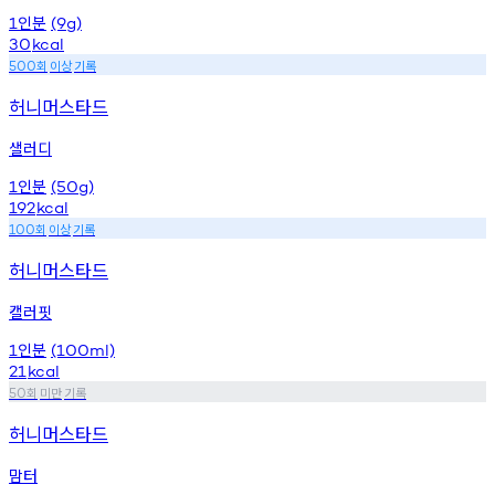
인분
1
(9g)
30
kcal
회
이상
기록
500
허니머스타드
샐러디
인분
1
(50g)
192
kcal
회
이상
기록
100
허니머스타드
캘러핏
인분
1
(100ml)
21
kcal
회
미만
기록
50
허니머스타드
맘터