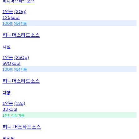
허니머스타드소스
인분
1
(30g)
126
kcal
회
이상
기록
100
허니머스타드소스
백설
인분
1
(250g)
590
kcal
회
이상
기록
100
허니머스타드소스
다향
인분
1
(12g)
33
kcal
천회
이상
기록
1
허니 머스타드소스
청정원