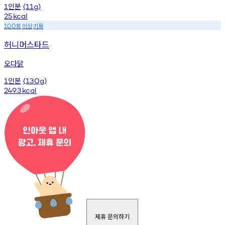
인분
1
(11g)
25
kcal
회
이상
기록
100
허니머스타드
오다닭
인분
1
(130g)
249.3
kcal
제휴 문의하기