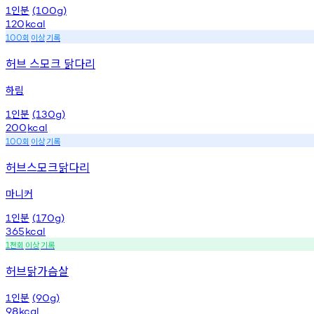
인분
1
(100g)
120
kcal
회
이상
기록
100
허브 스모크 닭다리
하림
인분
1
(130g)
200
kcal
회
이상
기록
100
허브스모크닭다리
마니커
인분
1
(170g)
365
kcal
천회
이상
기록
1
허브닭가슴살
인분
1
(90g)
98
kcal