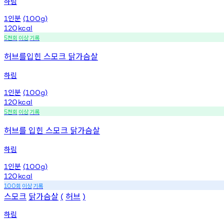
하림
인분
1
(100g)
120
kcal
천회
이상
기록
5
허브를입힌 스모크 닭가슴살
하림
인분
1
(100g)
120
kcal
천회
이상
기록
5
허브를 입힌 스모크 닭가슴살
하림
인분
1
(100g)
120
kcal
회
이상
기록
100
스모크
닭가슴살
허브
(
)
하림