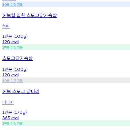
회
이상
기록
50
허브릴 입힌 스모크닭가슴살
하림
인분
1
(100g)
120
kcal
천회
이상
기록
1
스모크닭가슴살
인분
1
(100g)
120
kcal
회
미만
기록
50
허브 스모크 닭다리
마니커
인분
1
(170g)
365
kcal
천회
이상
기록
1