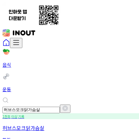
음식
운동
천회
이상
기록
1
허브스모크닭가슴살