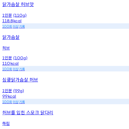
닭가슴살 허브맛
인분
1
(110g)
118.8
kcal
회
이상
기록
100
닭가슴살
허브
인분
1
(100g)
110
kcal
회
이상
기록
100
심쿵닭가슴살 허브
인분
1
(99g)
99
kcal
회
이상
기록
100
허브를 입힌 스모크 닭다리
하림