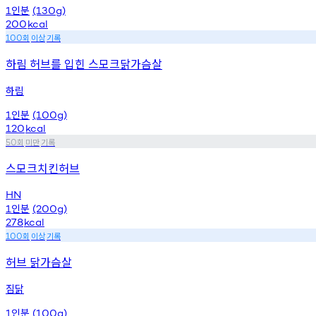
인분
1
(130g)
200
kcal
회
이상
기록
100
하림 허브를 입힌 스모크닭가슴살
하림
인분
1
(100g)
120
kcal
회
미만
기록
50
스모크치킨허브
HN
인분
1
(200g)
278
kcal
회
이상
기록
100
허브 닭가슴살
짐닭
인분
1
(100g)