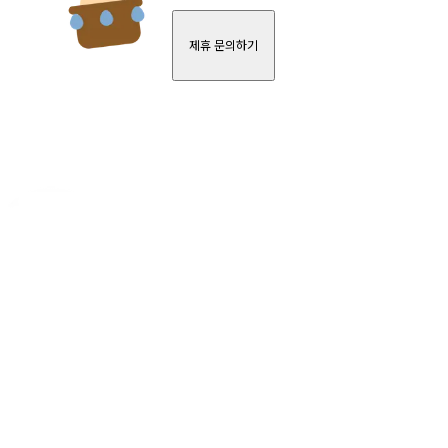
제휴 문의하기