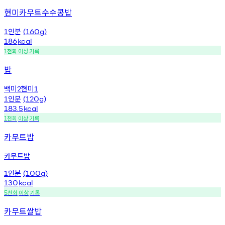
현미카무트수수콩밥
인분
1
(160g)
186
kcal
천회
이상
기록
1
밥
백미
현미
2
1
인분
1
(120g)
183.5
kcal
천회
이상
기록
1
카무트밥
카무트밥
인분
1
(100g)
130
kcal
천회
이상
기록
5
카무트쌀밥