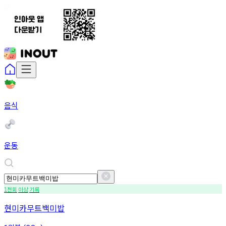
음식
운동
천회
이상
기록
1
현미카무트백미밥