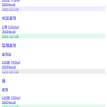
265
kcal
만회
이상
기록
1
씨앗호떡
개
1
(150g)
363
kcal
천회
이상
기록
1
잡채호떡
호떡당
인분
1
(90g)
209
kcal
회
미만
기록
50
음
호떡
인분
1
(30g)
260
kcal
천회
이상
기록
1