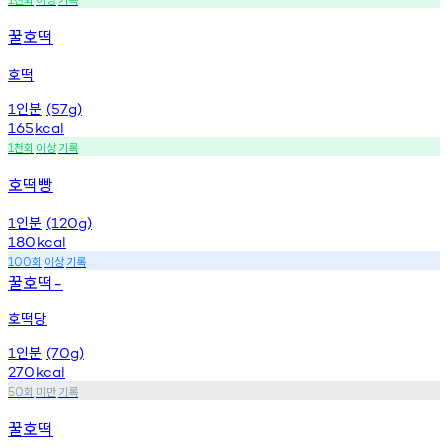
꿀호떡
호떡
인분
1
(57g)
165
kcal
천회
이상
기록
1
호떡빵
인분
1
(120g)
180
kcal
회
이상
기록
100
꿀호떡
-
호떡당
인분
1
(70g)
270
kcal
회
미만
기록
50
꿀호떡