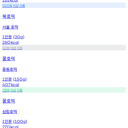
회
이상
기록
500
쑥호떡
서울 호떡
인분
1
(30g)
260
kcal
회
미만
기록
50
꿀호떡
중동호떡
인분
1
(150g)
407
kcal
천회
이상
기록
1
꿀호떡
삼립호떡
인분
1
(100g)
270
kcal