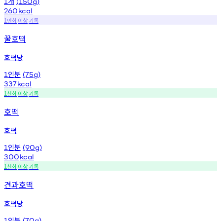
개
1
(150g)
260
kcal
만회
이상
기록
1
꿀호떡
호떡당
인분
1
(75g)
337
kcal
천회
이상
기록
1
호떡
호떡
인분
1
(90g)
300
kcal
천회
이상
기록
1
견과호떡
호떡당
인분
1
(70g)