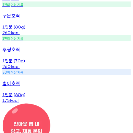
천회
이상
기록
1
구운호떡
인분
1
(80g)
260
kcal
천회
이상
기록
1
뿌링호떡
인분
1
(70g)
260
kcal
회
이상
기록
50
별이호떡
인분
1
(60g)
175
kcal