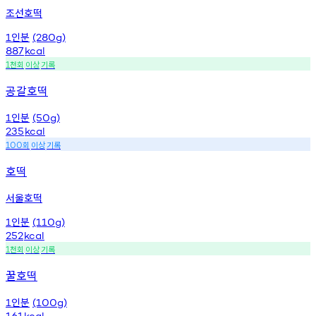
조선호떡
인분
1
(280g)
887
kcal
천회
이상
기록
1
공갈호떡
인분
1
(50g)
235
kcal
회
이상
기록
100
호떡
서울호떡
인분
1
(110g)
252
kcal
천회
이상
기록
1
꿀호떡
인분
1
(100g)
161
kcal