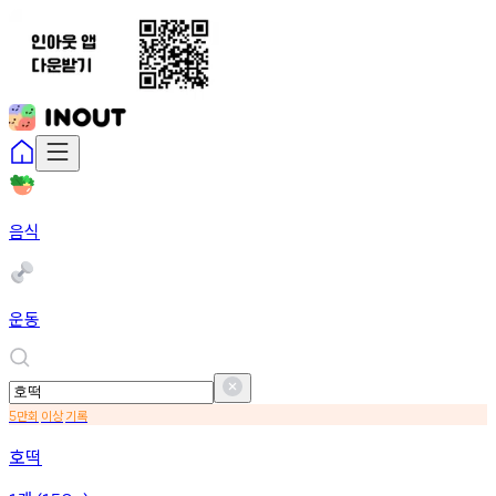
음식
운동
만회
이상
기록
5
호떡