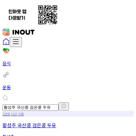
음식
운동
만회
이상
기록
1
황성주 국산콩 검은콩 두유