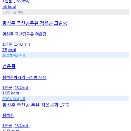
인분
1
(190ml)
55
kcal
회
미만
기록
50
황성주 국산콩두유 검은콩 고칼슘
황성주 국산콩두유 검은콩
인분
1
(140ml)
75
kcal
회
이상
기록
100
검은콩
황성주박사의 국산콩 두유
인분
1
(190ml)
105
kcal
회
이상
기록
500
황성주
국산콩
두유
검은콩과
곡
17
황성주
인분
1
(190ml)
110
kcal