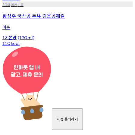
회
미만
기록
50
황성주 국산콩 두유 검은콩깨쌀
이롬
기본량
1
(190ml)
110
kcal
제휴 문의하기