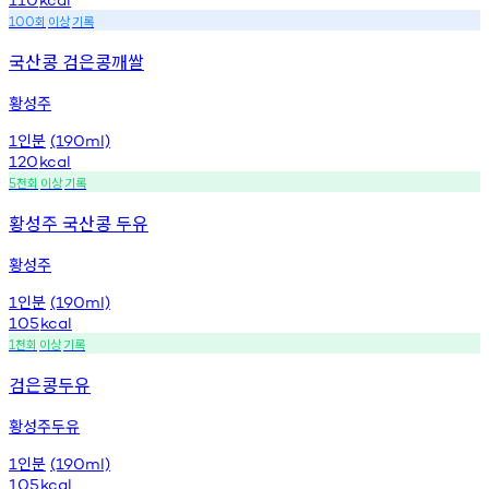
회
이상
기록
100
국산콩 검은콩깨쌀
황성주
인분
1
(190ml)
120
kcal
천회
이상
기록
5
황성주 국산콩 두유
황성주
인분
1
(190ml)
105
kcal
천회
이상
기록
1
검은콩두유
황성주두유
인분
1
(190ml)
105
kcal