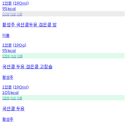
인분
1
(190ml)
95
kcal
회
미만
기록
50
황성주 국산콩두유 검은콩 밤
이롬
인분
1
(190g)
95
kcal
천회
이상
기록
5
국산콩 두유 검은콩 고칼슘
황성주
인분
1
(190ml)
105
kcal
천회
이상
기록
1
국산콩 두유
황성주