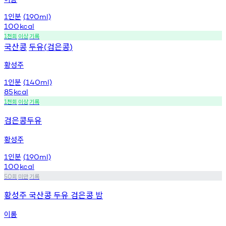
인분
1
(190ml)
100
kcal
천회
이상
기록
1
국산콩
두유
검은콩
(
)
황성주
인분
1
(140ml)
85
kcal
천회
이상
기록
1
검은콩두유
황성주
인분
1
(190ml)
100
kcal
회
미만
기록
50
황성주 국산콩 두유 검은콩 밤
이롬