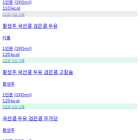
인분
1
(190ml)
110
kcal
회
미만
기록
50
황성주 국산콩 검은콩 두유
이롬
인분
1
(190ml)
125
kcal
천회
이상
기록
1
황성주 국산콩 두유 검은콩 고칼슘
황성주
인분
1
(190ml)
125
kcal
천회
이상
기록
1
국산콩 두유 검은콩 무가당
황성주