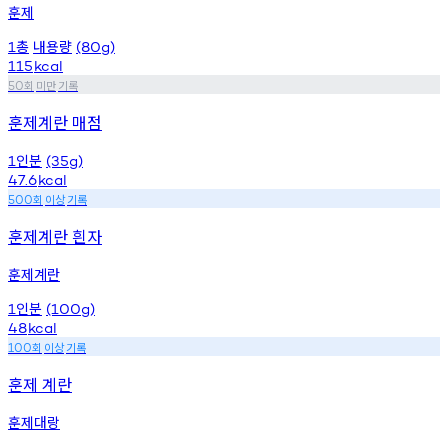
훈제
총
내용량
1
(80g)
115
kcal
회
미만
기록
50
훈제계란 매점
인분
1
(35g)
47.6
kcal
회
이상
기록
500
훈제계란 흰자
훈제계란
인분
1
(100g)
48
kcal
회
이상
기록
100
훈제 계란
훈제대랑