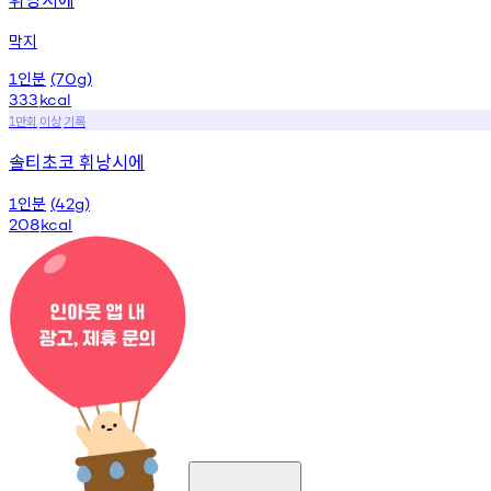
막지
인분
1
(70g)
333
kcal
만회
이상
기록
1
솔티초코 휘낭시에
인분
1
(42g)
208
kcal