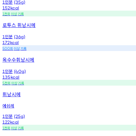
인분
1
(35g)
152
kcal
천회
이상
기록
1
로투스 휘낭시에
인분
1
(36g)
172
kcal
회
이상
기록
500
옥수수휘낭시에
인분
1
(40g)
135
kcal
천회
이상
기록
5
휘낭시에
에쉬레
인분
1
(25g)
122
kcal
천회
이상
기록
1