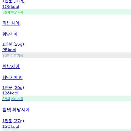
인분
1
(20g)
105
kcal
천회
이상
기록
5
휘낭시에
휘낭시에
인분
1
(25g)
95
kcal
회
미만
기록
50
휘낭시에
휘낭시에 빵
인분
1
(26g)
126
kcal
천회
이상
기록
5
월넛 휘낭시에
인분
1
(37g)
150
kcal