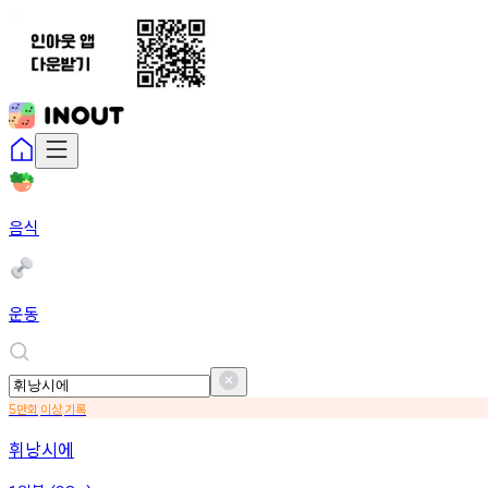
음식
운동
만회
이상
기록
5
휘낭시에