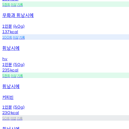
천회
이상
기록
5
무화과 휘낭시에
인분
1
(40g)
137
kcal
회
이상
기록
100
휘낭시에
hv
인분
1
(50g)
235
kcal
천회
이상
기록
5
휘낭시에
커피빈
인분
1
(50g)
230
kcal
회
미만
기록
50
휘낭시에