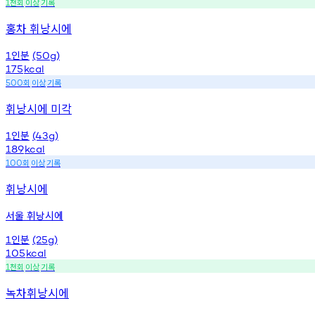
천회
이상
기록
1
홍차 휘낭시에
인분
1
(50g)
175
kcal
회
이상
기록
500
휘낭시에 미각
인분
1
(43g)
189
kcal
회
이상
기록
100
휘낭시에
서울 휘낭시에
인분
1
(25g)
105
kcal
천회
이상
기록
1
녹차휘낭시에