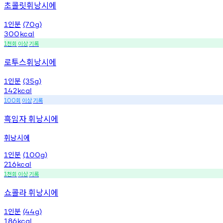
초콜릿휘낭시에
인분
1
(70g)
300
kcal
천회
이상
기록
1
로투스휘낭시에
인분
1
(35g)
142
kcal
회
이상
기록
100
흑임자 휘낭시에
휘낭시에
인분
1
(100g)
216
kcal
천회
이상
기록
1
쇼콜라 휘낭시에
인분
1
(44g)
186
kcal