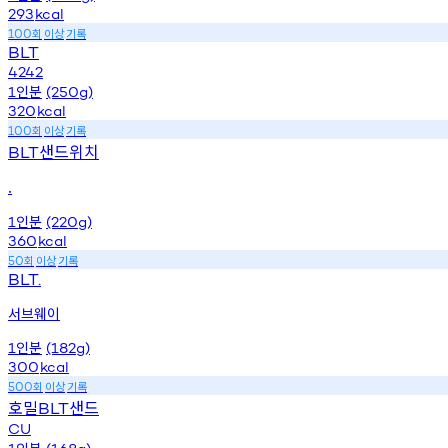
293
kcal
회
이상
기록
100
BLT
4242
인분
1
(250g)
320
kcal
회
이상
기록
100
샌드위치
BLT
.
인분
1
(220g)
360
kcal
회
이상
기록
50
BLT.
서브웨이
인분
1
(182g)
300
kcal
회
이상
기록
500
호밀
샌드
BLT
CU