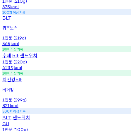
인분
1
(210g)
375
kcal
회
이상
기록
100
BLT
퀴즈노스
인분
1
(219g)
565
kcal
천회
이상
기록
1
수제
샌드위치
blt
인분
1
(220g)
423.9
kcal
천회
이상
기록
1
치킨킹
blt
버거킹
인분
1
(299g)
821
kcal
회
이상
기록
500
샌드위치
BLT
CU
인분
1
(100g)