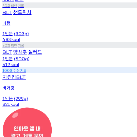
회
미만
기록
50
샌드위치
BLT
너랑
인분
1
(303g)
483
kcal
회
미만
기록
50
양상추
샐러드
BLT
인분
1
(500g)
519
kcal
회
이상
기록
100
치킨킹
BLT
버거킹
인분
1
(299g)
821
kcal