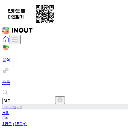
음식
운동
회
미만
기록
50
Blt
Gs
인분
1
(150g)