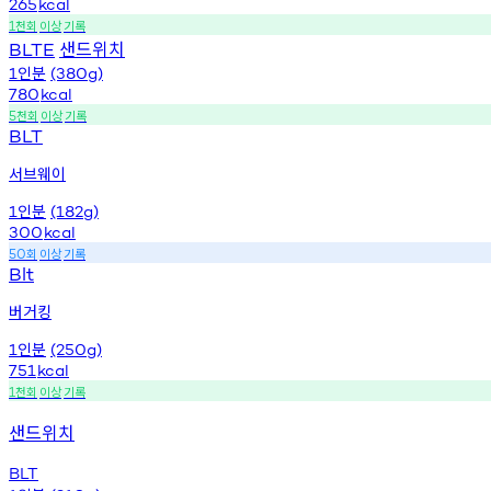
265
kcal
천회
이상
기록
1
샌드위치
BLTE
인분
1
(380g)
780
kcal
천회
이상
기록
5
BLT
서브웨이
인분
1
(182g)
300
kcal
회
이상
기록
50
Blt
버거킹
인분
1
(250g)
751
kcal
천회
이상
기록
1
샌드위치
BLT