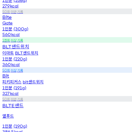
인분
1
(168g)
279
kcal
회
미만
기록
50
Blte
Gate
인분
1
(300g)
560
kcal
천회
이상
기록
1
샌드위치
BLT
이마트
샌드위치
BLT
인분
1
(220g)
360
kcal
회
이상
기록
50
Blt
피키피커스
샌드위치
blt
인분
1
(191g)
327
kcal
회
미만
기록
50
샌드
BLTE
엘푸드
인분
1
(190g)
386.5
kcal