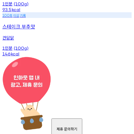
인분
1
(100g)
93.5
kcal
회
이상
기록
100
스테이크 부추맛
건담닭
인분
1
(100g)
146
kcal
제휴 문의하기