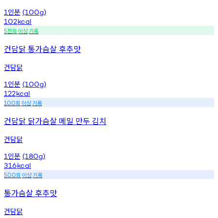
인분
1
(100g)
102
kcal
천회
이상
기록
5
건담닭 통가슴살 후추맛
건담닭
인분
1
(100g)
122
kcal
회
이상
기록
100
건담닭 닭가슴살 메밀 만두 김치
건담닭
인분
1
(180g)
316
kcal
회
이상
기록
500
통가슴살 후추맛
건담닭