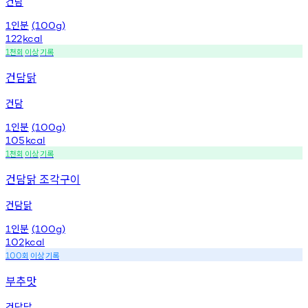
건담
인분
1
(100g)
122
kcal
천회
이상
기록
1
건담닭
건담
인분
1
(100g)
105
kcal
천회
이상
기록
1
건담닭 조각구이
건담닭
인분
1
(100g)
102
kcal
회
이상
기록
100
부추맛
건담닭