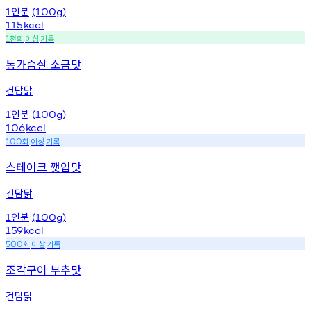
인분
1
(100g)
115
kcal
천회
이상
기록
1
통가슴살 소금맛
건담닭
인분
1
(100g)
106
kcal
회
이상
기록
100
스테이크 깻입맛
건담닭
인분
1
(100g)
159
kcal
회
이상
기록
500
조각구이 부추맛
건담닭