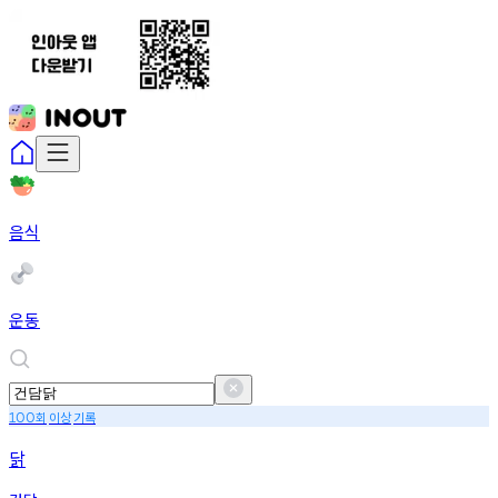
음식
운동
회
이상
기록
100
닭