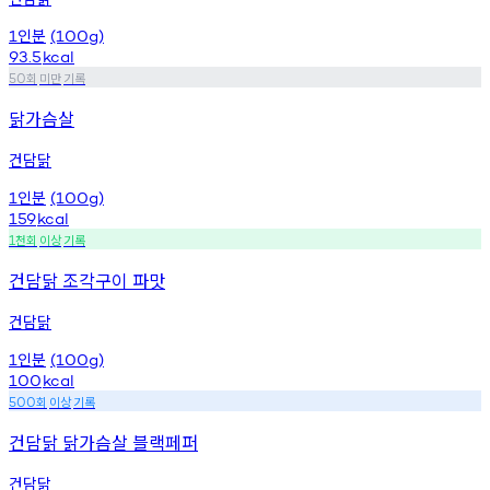
인분
1
(100g)
93.5
kcal
회
미만
기록
50
닭가슴살
건담닭
인분
1
(100g)
159
kcal
천회
이상
기록
1
건담닭 조각구이 파맛
건담닭
인분
1
(100g)
100
kcal
회
이상
기록
500
건담닭 닭가슴살 블랙페퍼
건담닭