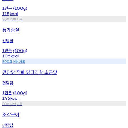
인분
1
(100g)
115
kcal
회
미만
기록
50
통가슴살
건담닭
인분
1
(100g)
106
kcal
회
이상
기록
500
건담닭 직화 닭다리살 소금맛
건담닭
인분
1
(100g)
146
kcal
회
미만
기록
50
조각구이
건담닭