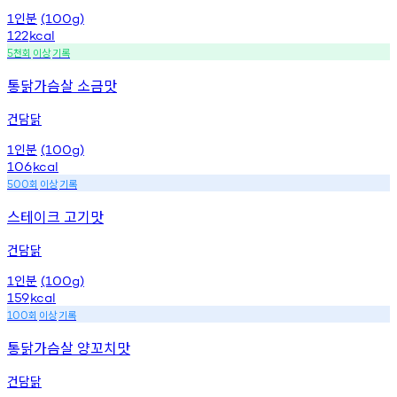
인분
1
(100g)
122
kcal
천회
이상
기록
5
통닭가슴살 소금맛
건담닭
인분
1
(100g)
106
kcal
회
이상
기록
500
스테이크 고기맛
건담닭
인분
1
(100g)
159
kcal
회
이상
기록
100
통닭가슴살 양꼬치맛
건담닭