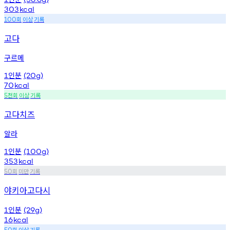
303
kcal
회
이상
기록
100
고다
구르메
인분
1
(20g)
70
kcal
천회
이상
기록
5
고다치즈
알라
인분
1
(100g)
353
kcal
회
미만
기록
50
야키아고다시
인분
1
(29g)
16
kcal
회
이상
기록
50