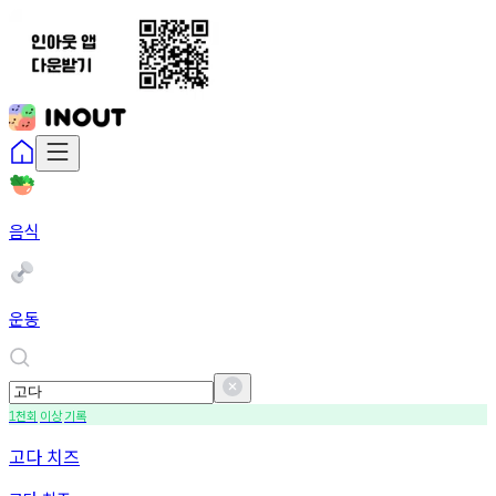
음식
운동
천회
이상
기록
1
고다 치즈