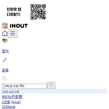
음식
운동
회
이상
기록
50
키토빵
85%
인분
1
(44g)
115
kcal