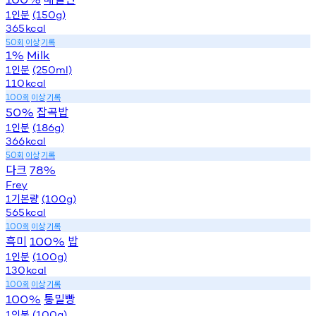
인분
1
(150g)
365
kcal
회
이상
기록
50
1%
Milk
인분
1
(250ml)
110
kcal
회
이상
기록
100
잡곡밥
50%
인분
1
(186g)
366
kcal
회
이상
기록
50
다크
78%
Frey
기본량
1
(100g)
565
kcal
회
이상
기록
100
흑미
밥
100%
인분
1
(100g)
130
kcal
회
이상
기록
100
통밀빵
100%
인분
1
(100g)