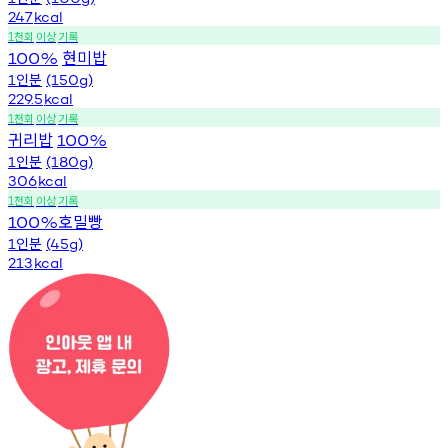
247
kcal
천회
이상
기록
1
현미밥
100%
인분
1
(150g)
229.5
kcal
천회
이상
기록
1
귀리밥
100%
인분
1
(180g)
306
kcal
천회
이상
기록
1
호밀빵
100%
인분
1
(45g)
213
kcal