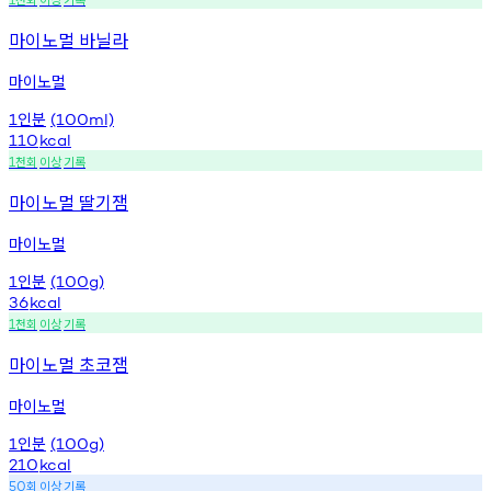
마이노멀 바닐라
마이노멀
인분
1
(100ml)
110
kcal
천회
이상
기록
1
마이노멀 딸기잼
마이노멀
인분
1
(100g)
36
kcal
천회
이상
기록
1
마이노멀 초코잼
마이노멀
인분
1
(100g)
210
kcal
회
이상
기록
50