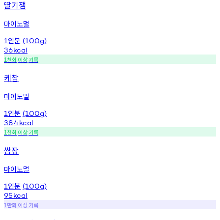
딸기잼
마이노멀
인분
1
(100g)
36
kcal
천회
이상
기록
1
케찹
마이노멀
인분
1
(100g)
38.4
kcal
천회
이상
기록
1
쌈장
마이노멀
인분
1
(100g)
95
kcal
만회
이상
기록
1