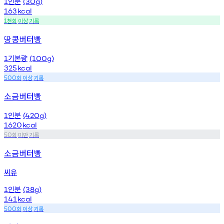
인분
1
(30g)
163
kcal
천회
이상
기록
1
땅콩버터빵
기본량
1
(100g)
325
kcal
회
이상
기록
500
소금버터빵
인분
1
(420g)
1620
kcal
회
미만
기록
50
소금버터빵
씨유
인분
1
(38g)
141
kcal
회
이상
기록
500