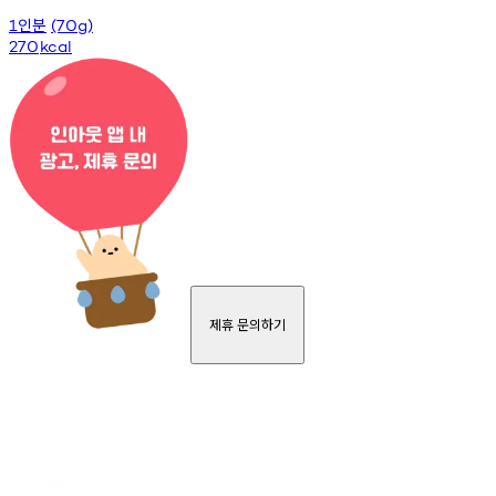
인분
1
(70g)
270
kcal
제휴 문의하기