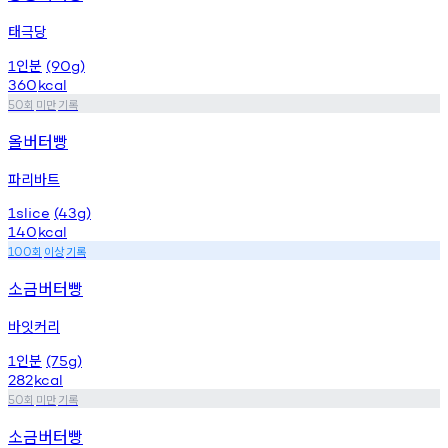
태극당
인분
1
(90g)
360
kcal
회
미만
기록
50
올버터빵
파리바트
1slice
(43g)
140
kcal
회
이상
기록
100
소금버터빵
바잇커리
인분
1
(75g)
282
kcal
회
미만
기록
50
소금버터빵