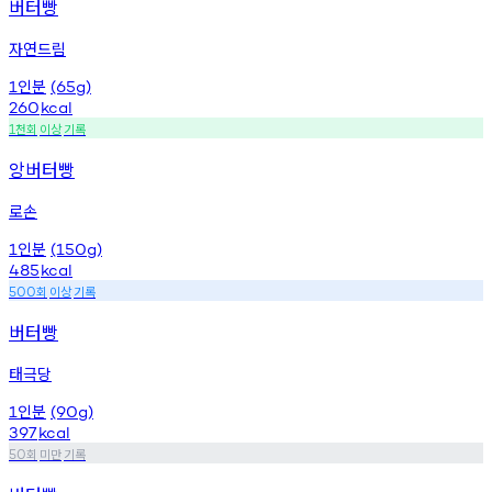
버터빵
자연드림
인분
1
(65g)
260
kcal
천회
이상
기록
1
앙버터빵
로손
인분
1
(150g)
485
kcal
회
이상
기록
500
버터빵
태극당
인분
1
(90g)
397
kcal
회
미만
기록
50