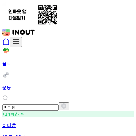
음식
운동
천회
이상
기록
1
버터빵