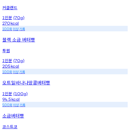
커클랜드
인분
1
(70g)
270
kcal
회
이상
기록
100
블랙 소금 버터빵
투썸
인분
1
(70g)
205
kcal
회
이상
기록
100
오트밀바나나땅콩버터빵
인분
1
(100g)
94.5
kcal
회
이상
기록
500
소금버터빵
코스트코