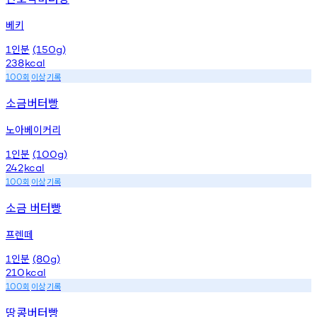
베키
인분
1
(150g)
238
kcal
회
이상
기록
100
소금버터빵
노아베이커리
인분
1
(100g)
242
kcal
회
이상
기록
100
소금 버터빵
프렌떼
인분
1
(80g)
210
kcal
회
이상
기록
100
땅콩버터빵