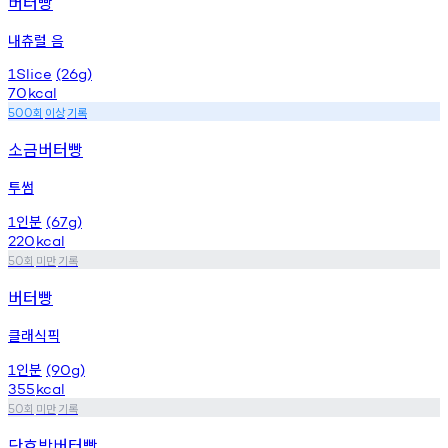
버터빵
내츄럴 음
1Slice
(26g)
70
kcal
회
이상
기록
500
소금버터빵
투썸
인분
1
(67g)
220
kcal
회
미만
기록
50
버터빵
클래식픽
인분
1
(90g)
355
kcal
회
미만
기록
50
단호박버터빵