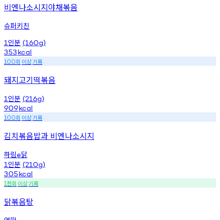
비엔나소시지야채볶음
슈퍼키친
인분
1
(160g)
353
kcal
회
이상
기록
100
돼지고기떡볶음
인분
1
(216g)
909
kcal
회
이상
기록
100
김치볶음밥과 비엔나소시지
하림
닭
e
인분
1
(210g)
305
kcal
천회
이상
기록
1
닭볶음탕
엽떡