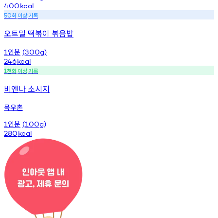
400
kcal
회
이상
기록
50
오트밀 떡볶이 볶음밥
인분
1
(300g)
246
kcal
천회
이상
기록
1
비엔나 소시지
목우촌
인분
1
(100g)
280
kcal