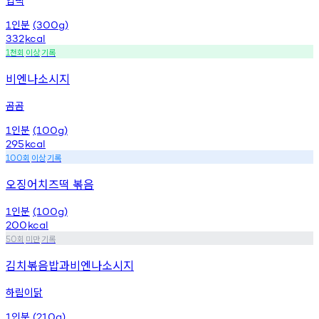
인분
1
(300g)
332
kcal
천회
이상
기록
1
비엔나소시지
곰곰
인분
1
(100g)
295
kcal
회
이상
기록
100
오징어치즈떡 볶음
인분
1
(100g)
200
kcal
회
미만
기록
50
김치볶음밥과비엔나소시지
하림이닭
인분
1
(210g)