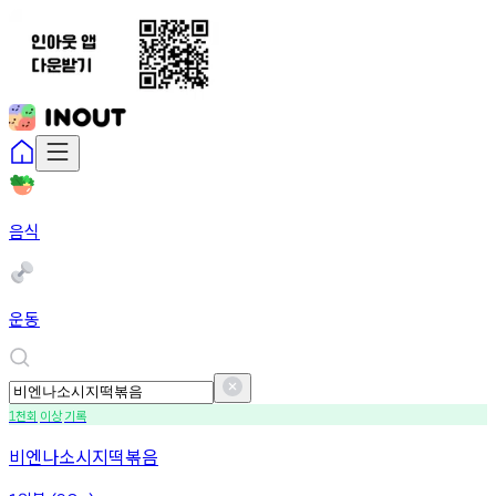
음식
운동
천회
이상
기록
1
비엔나소시지떡볶음