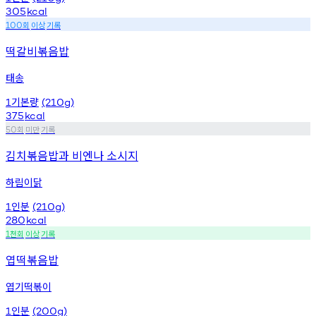
305
kcal
회
이상
기록
100
떡갈비볶음밥
태송
기본량
1
(210g)
375
kcal
회
미만
기록
50
김치볶음밥과 비엔나 소시지
하림이닭
인분
1
(210g)
280
kcal
천회
이상
기록
1
엽떡볶음밥
엽기떡볶이
인분
1
(200g)