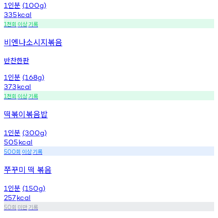
인분
1
(100g)
335
kcal
천회
이상
기록
1
비엔나소시지볶음
반찬한판
인분
1
(168g)
373
kcal
천회
이상
기록
1
떡볶이볶음밥
인분
1
(300g)
505
kcal
회
이상
기록
500
쭈꾸미 떡 볶음
인분
1
(150g)
257
kcal
회
미만
기록
50