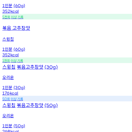
인분
1
(60g)
352
kcal
천회
이상
기록
5
볶음 고추장맛
스윙칩
인분
1
(60g)
352
kcal
천회
이상
기록
1
스윙칩
볶음고추장맛
(30g)
오리온
인분
1
(30g)
176
kcal
회
이상
기록
50
스윙칩
볶음고추장맛
(50g)
오리온
인분
1
(50g)
268
kcal