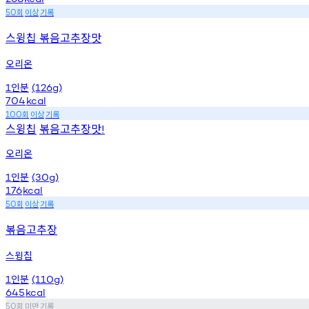
회
이상
기록
50
스윙칩 볶음고추장맛
오리온
인분
1
(126g)
704
kcal
회
이상
기록
100
스윙칩
볶음고추장맛
!
오리온
인분
1
(30g)
176
kcal
회
이상
기록
50
볶음고추장
스윙칩
인분
1
(110g)
645
kcal
회
미만
기록
50