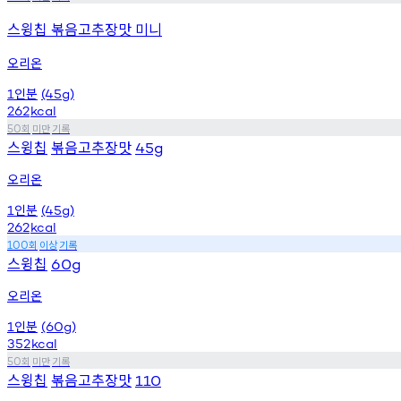
스윙칩 볶음고추장맛 미니
오리온
인분
1
(45g)
262
kcal
회
미만
기록
50
스윙칩
볶음고추장맛
45g
오리온
인분
1
(45g)
262
kcal
회
이상
기록
100
스윙칩
60g
오리온
인분
1
(60g)
352
kcal
회
미만
기록
50
스윙칩
볶음고추장맛
110