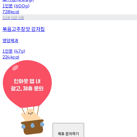
인분
1
(600g)
728
kcal
회
미만
기록
50
볶음고추장맛 감자칩
영양제과
인분
1
(47g)
224
kcal
제휴 문의하기