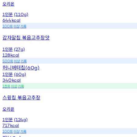
오리온
인분
1
(110g)
644
kcal
회
이상
기록
100
감자알칩 볶음고추장맛
인분
1
(27g)
128
kcal
회
이상
기록
500
허니버터칩
(60g)
인분
1
(60g)
340
kcal
천회
이상
기록
1
스윙칩 볶음고추장
오리온
인분
1
(124g)
717
kcal
회
이상
기록
100