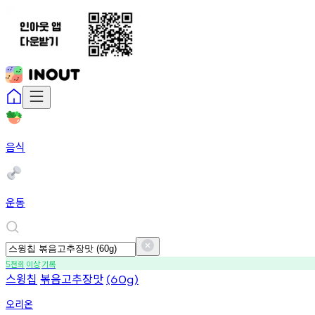
음식
운동
천회
이상
기록
5
스윙칩
볶음고추장맛
(60g)
오리온