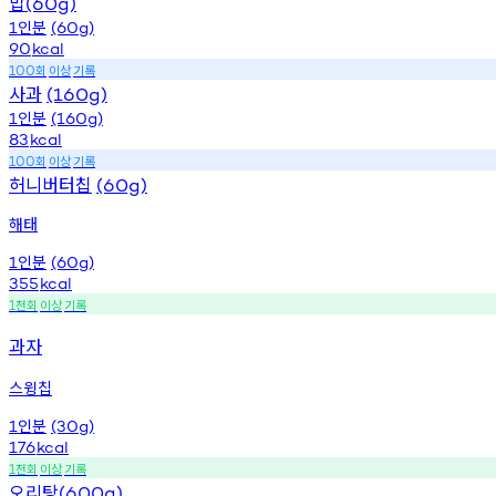
밥
(60g)
인분
1
(60g)
90
kcal
회
이상
기록
100
사과
(160g)
인분
1
(160g)
83
kcal
회
이상
기록
100
허니버터칩
(60g)
해태
인분
1
(60g)
355
kcal
천회
이상
기록
1
과자
스윙칩
인분
1
(30g)
176
kcal
천회
이상
기록
1
오리탕
(600g)