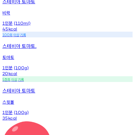
스테비아 토마토
비락
인분
1
(110ml)
45
kcal
회
이상
기록
100
스테비아 토마토.
토마토
인분
1
(100g)
20
kcal
천회
이상
기록
5
스테비아 토마토
스윗볼
인분
1
(100g)
35
kcal