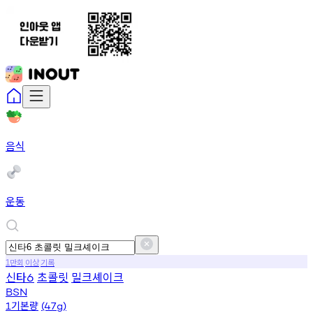
음식
운동
만회
이상
기록
1
신타
초콜릿
밀크셰이크
6
BSN
기본량
1
(47g)