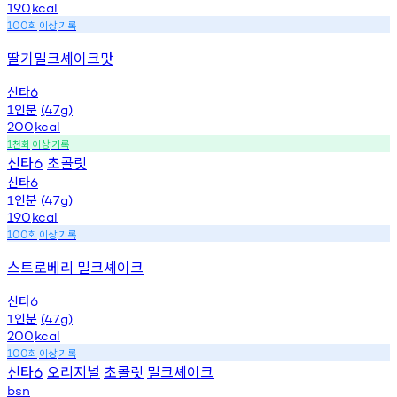
190
kcal
회
이상
기록
100
딸기밀크셰이크맛
신타
6
인분
1
(47g)
200
kcal
천회
이상
기록
1
신타
초콜릿
6
신타
6
인분
1
(47g)
190
kcal
회
이상
기록
100
스트로베리 밀크셰이크
신타
6
인분
1
(47g)
200
kcal
회
이상
기록
100
신타
오리지널
초콜릿
밀크셰이크
6
bsn