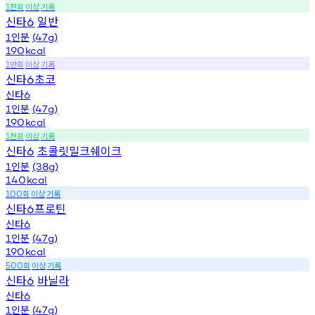
천회
이상
기록
1
신타
일반
6
인분
1
(47g)
190
kcal
만회
이상
기록
1
신타
초코
6
신타
6
인분
1
(47g)
190
kcal
천회
이상
기록
1
신타
초콜릿밀크쉐이크
6
인분
1
(38g)
140
kcal
회
이상
기록
100
신타
프로틴
6
신타
6
인분
1
(47g)
190
kcal
회
이상
기록
500
신타
바닐라
6
신타
6
인분
1
(47g)