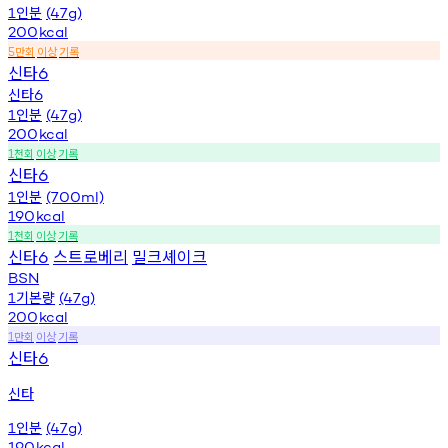
인분
1
(47g)
200
kcal
만회
이상
기록
5
신타
6
신타
6
인분
1
(47g)
200
kcal
천회
이상
기록
1
신타
6
인분
1
(700ml)
190
kcal
천회
이상
기록
1
신타
스트로베리
밀크셰이크
6
BSN
기본량
1
(47g)
200
kcal
만회
이상
기록
1
신타
6
신타
인분
1
(47g)
190
kcal