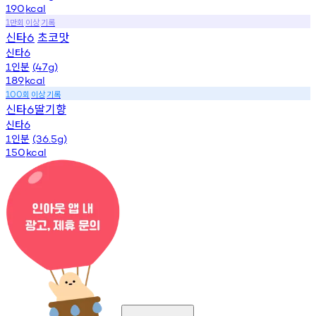
190
kcal
만회
이상
기록
1
신타
초코맛
6
신타
6
인분
1
(47g)
189
kcal
회
이상
기록
100
신타
딸기향
6
신타
6
인분
1
(36.5g)
150
kcal