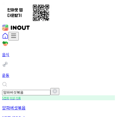
음식
운동
천회
이상
기록
5
양파버섯볶음