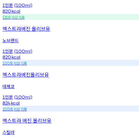
인분
1
(100ml)
820
kcal
천회
이상
기록
5
엑스트라버진 올리브유
노브랜드
인분
1
(100ml)
820
kcal
회
이상
기록
100
엑스트라버진올리브유
데체코
인분
1
(100ml)
824
kcal
회
이상
기록
100
엑스트라 버진 올리브유
스틸라