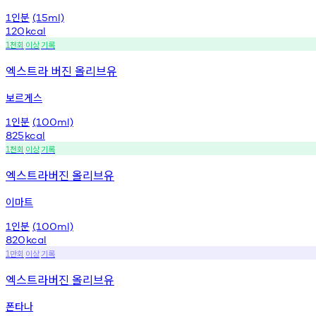
인분
1
(15ml)
120
kcal
천회
이상
기록
1
엑스트라 버진 올리브유
보르게스
인분
1
(100ml)
825
kcal
천회
이상
기록
1
엑스트라버진 올리브유
이마트
인분
1
(100ml)
820
kcal
만회
이상
기록
1
엑스트라버진 올리브유
폰타나