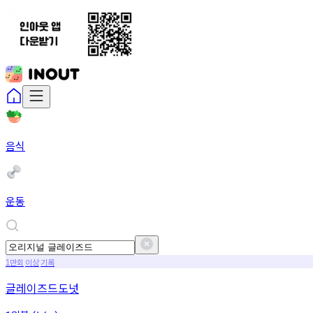
음식
운동
만회
이상
기록
1
글레이즈드도넛