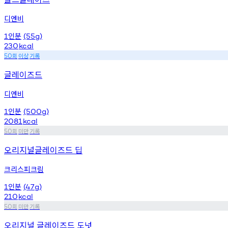
디엔비
인분
1
(55g)
230
kcal
회
이상
기록
50
글레이즈드
디엔비
인분
1
(500g)
2081
kcal
회
미만
기록
50
오리지널글레이즈드 딥
크리스피크림
인분
1
(47g)
210
kcal
회
미만
기록
50
오리지널 글레이즈드 도넛