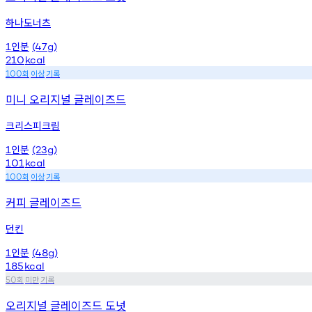
하나도너츠
인분
1
(47g)
210
kcal
회
이상
기록
100
미니 오리지널 글레이즈드
크리스피크림
인분
1
(23g)
101
kcal
회
이상
기록
100
커피 글레이즈드
던킨
인분
1
(48g)
185
kcal
회
미만
기록
50
오리지널 글레이즈드 도넛