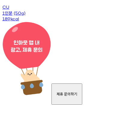
CU
인분
1
(50g)
189
kcal
제휴 문의하기