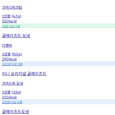
크리스피크림
인분
1
(47g)
210
kcal
천회
이상
기록
1
글레이즈드 도넛
디엔비
인분
1
(50g)
190
kcal
회
이상
기록
500
미니 오리지널 글레이즈드
크리스피 도넛
인분
1
(23g)
101
kcal
회
이상
기록
100
글레이즈드도넛