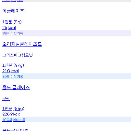
이글레이즈
인분
1
(5g)
25
kcal
만회
이상
기록
1
오리지널글레이즈드
크리스피크림도넛
인분
1
(47g)
210
kcal
회
이상
기록
50
올드 글레이즈
쿠팡
인분
1
(55g)
228.9
kcal
회
이상
기록
100
올드글레이즈