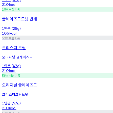
210
kcal
천회
이상
기록
1
글레이즈드도넛 반개
인분
1
(25g)
105
kcal
회
미만
기록
50
크리스피 크림
오리지널 글레이즈드
인분
1
(47g)
210
kcal
천회
이상
기록
5
오리지널 글레이즈드
크리스피크림도넛
인분
1
(47g)
210
kcal
회
미만
기록
50