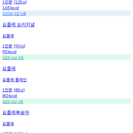
인분
1
(125g)
165
kcal
회
이상
기록
500
요플레 오리지널
요플레
인분
1
(90g)
95
kcal
천회
이상
기록
5
요플레
요플레 플레인
인분
1
(85g)
80
kcal
천회
이상
기록
1
요플레복숭아
요플레