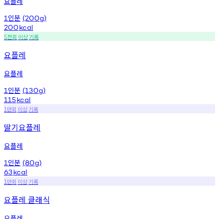
요플레
인분
1
(200g)
200
kcal
천회
이상
기록
5
요플레
요플레
인분
1
(130g)
115
kcal
만회
이상
기록
1
딸기요플레
요플레
인분
1
(80g)
63
kcal
만회
이상
기록
1
요플레 클래식
요플레