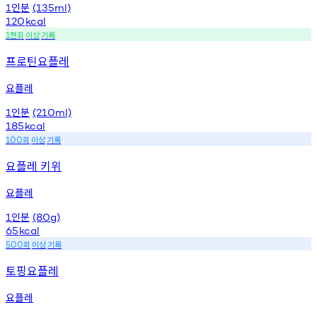
인분
1
(135ml)
120
kcal
천회
이상
기록
1
프로틴요플레
요플레
인분
1
(210ml)
185
kcal
회
이상
기록
100
요플레 키위
요플레
인분
1
(80g)
65
kcal
회
이상
기록
500
토핑요플레
요플레