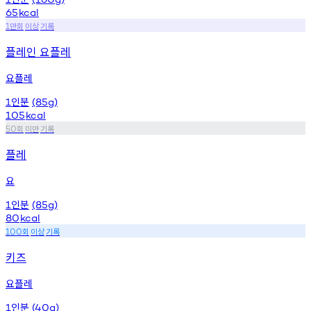
65
kcal
만회
이상
기록
1
플레인 요플레
요플레
인분
1
(85g)
105
kcal
회
미만
기록
50
플레
요
인분
1
(85g)
80
kcal
회
이상
기록
100
키즈
요플레
인분
1
(40g)