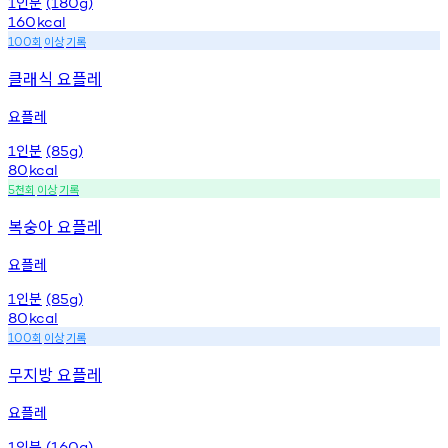
인분
1
(180g)
160
kcal
회
이상
기록
100
클래식 요플레
요플레
인분
1
(85g)
80
kcal
천회
이상
기록
5
복숭아 요플레
요플레
인분
1
(85g)
80
kcal
회
이상
기록
100
무지방 요플레
요플레
인분
1
(160g)