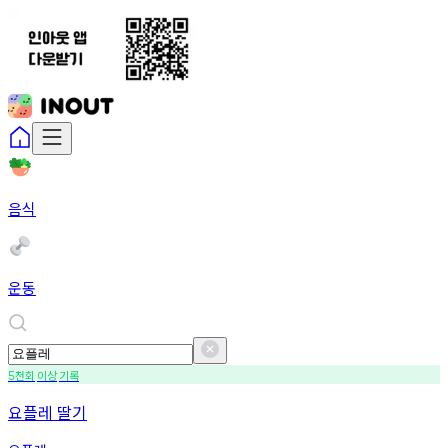
음식
운동
천회
이상
기록
5
요플레 딸기