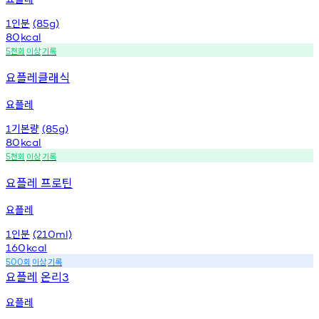
인분
1
(85g)
80
kcal
천회
이상
기록
5
요플레클래식
요플레
기본량
1
(85g)
80
kcal
천회
이상
기록
5
요플레 프로틴
요플레
인분
1
(210ml)
160
kcal
회
이상
기록
500
요플레
온리
3
요플레