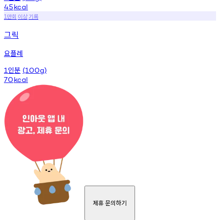
45
kcal
만회
이상
기록
1
그릭
요플레
인분
1
(100g)
70
kcal
제휴 문의하기