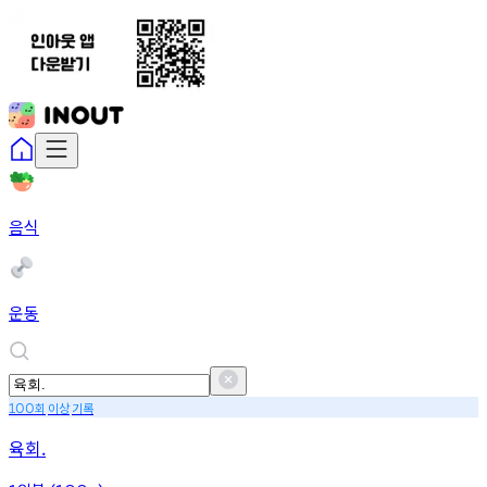
음식
운동
회
이상
기록
100
육회.