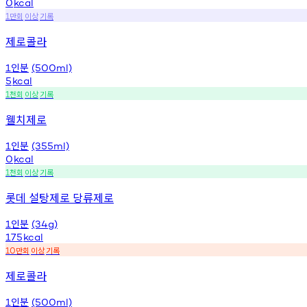
0
kcal
만회
이상
기록
1
제로콜라
인분
1
(500ml)
5
kcal
천회
이상
기록
1
웰치제로
인분
1
(355ml)
0
kcal
천회
이상
기록
1
롯데 설탕제로 당류제로
인분
1
(34g)
175
kcal
만회
이상
기록
10
제로콜라
인분
1
(500ml)