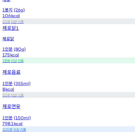
봉지
1
(26g)
106
kcal
회
미만
기록
50
제로닭
1
제로닭
인분
1
(80g)
175
kcal
천회
이상
기록
1
제로음료
인분
1
(355ml)
8
kcal
회
미만
기록
50
제로연유
인분
1
(150ml)
798.1
kcal
회
이상
기록
100