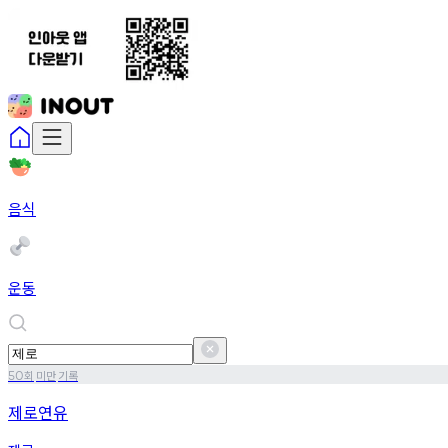
음식
운동
회
미만
기록
50
제로연유