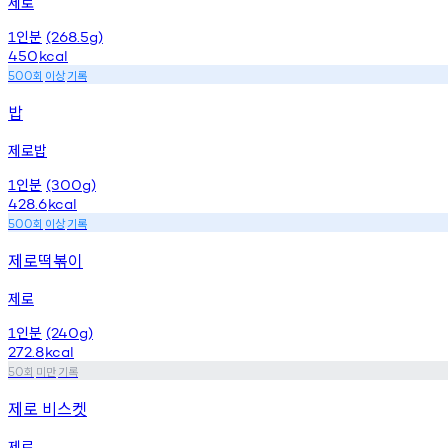
제로
인분
1
(268.5g)
450
kcal
회
이상
기록
500
밥
제로밥
인분
1
(300g)
428.6
kcal
회
이상
기록
500
제로떡볶이
제로
인분
1
(240g)
272.8
kcal
회
미만
기록
50
제로 비스켓
제로