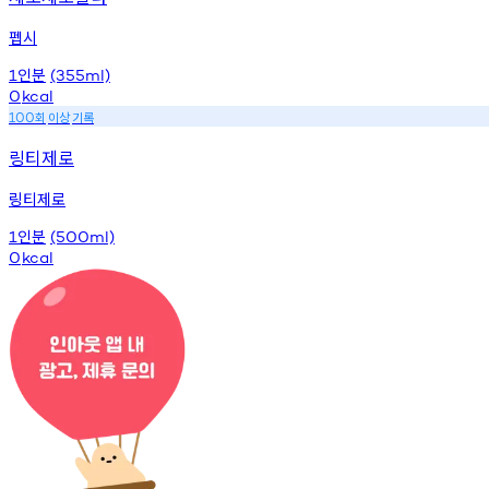
펩시
인분
1
(355ml)
0
kcal
회
이상
기록
100
링티제로
링티제로
인분
1
(500ml)
0
kcal