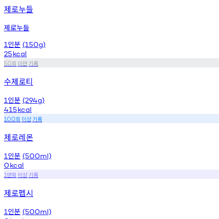
제로누들
제로누들
인분
1
(150g)
25
kcal
회
미만
기록
50
수제로티
인분
1
(294g)
415
kcal
회
이상
기록
100
제로레몬
인분
1
(500ml)
0
kcal
만회
이상
기록
1
제로펩시
인분
1
(500ml)