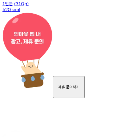
인분
1
(310g)
620
kcal
제휴 문의하기