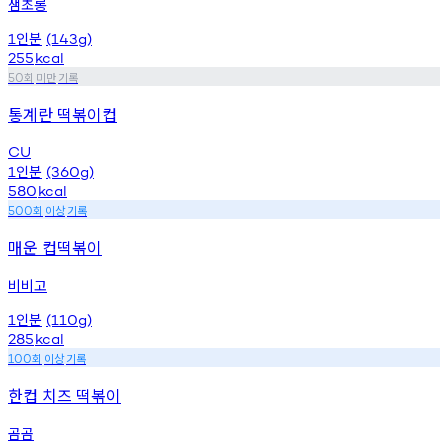
샘초롱
인분
1
(143g)
255
kcal
회
미만
기록
50
통계란 떡볶이컵
CU
인분
1
(360g)
580
kcal
회
이상
기록
500
매운 컵떡볶이
비비고
인분
1
(110g)
285
kcal
회
이상
기록
100
한컵 치즈 떡볶이
곰곰