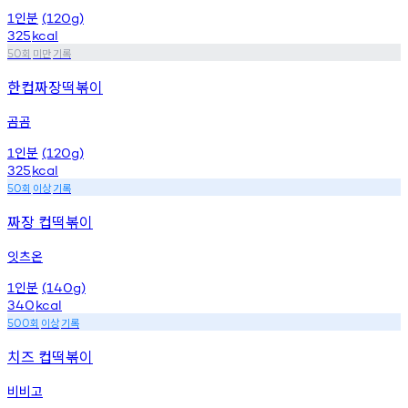
인분
1
(120g)
325
kcal
회
미만
기록
50
한컵짜장떡볶이
곰곰
인분
1
(120g)
325
kcal
회
이상
기록
50
짜장 컵떡볶이
잇츠온
인분
1
(140g)
340
kcal
회
이상
기록
500
치즈 컵떡볶이
비비고