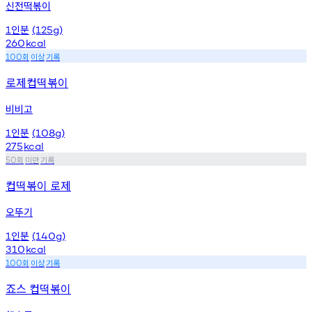
신전떡볶이
인분
1
(125g)
260
kcal
회
이상
기록
100
로제컵떡볶이
비비고
인분
1
(108g)
275
kcal
회
미만
기록
50
컵떡볶이 로제
오뚜기
인분
1
(140g)
310
kcal
회
이상
기록
100
죠스 컵떡볶이