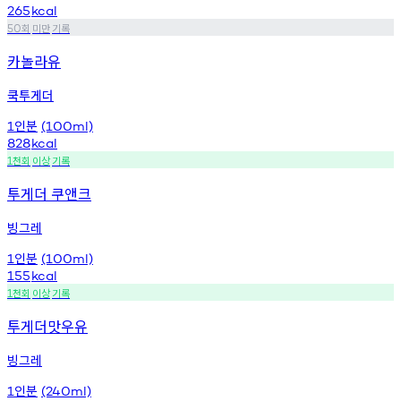
265
kcal
회
미만
기록
50
카놀라유
쿡투게더
인분
1
(100ml)
828
kcal
천회
이상
기록
1
투게더 쿠앤크
빙그레
인분
1
(100ml)
155
kcal
천회
이상
기록
1
투게더맛우유
빙그레
인분
1
(240ml)