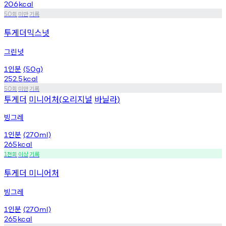
206
kcal
회
미만
기록
50
투게더믹스넛
그린넛
인분
1
(50g)
252.5
kcal
회
미만
기록
50
투게더
미니어처
오리지널
바닐라
(
)
빙그레
인분
1
(270ml)
265
kcal
천회
이상
기록
1
투게더 미니어처
빙그레
인분
1
(270ml)
265
kcal