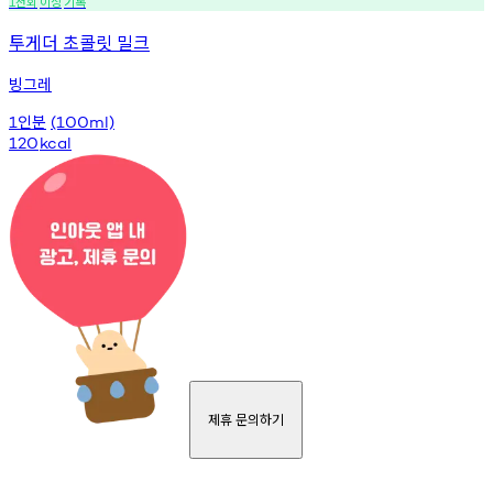
천회
이상
기록
1
투게더 초콜릿 밀크
빙그레
인분
1
(100ml)
120
kcal
제휴 문의하기