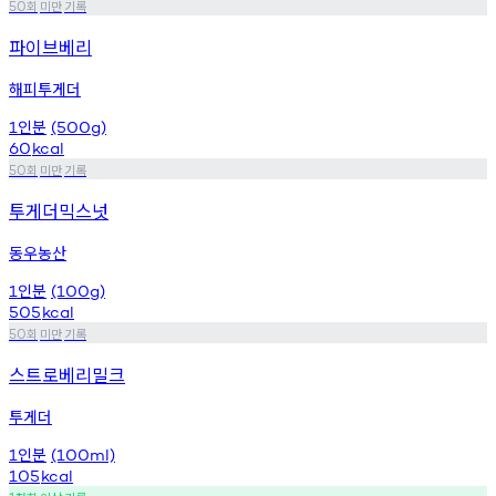
회
미만
기록
50
파이브베리
해피투게더
인분
1
(500g)
60
kcal
회
미만
기록
50
투게더믹스넛
동우농산
인분
1
(100g)
505
kcal
회
미만
기록
50
스트로베리밀크
투게더
인분
1
(100ml)
105
kcal