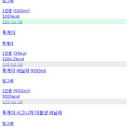
빙그레
인분
1
(100ml)
100
kcal
천회
이상
기록
1
투게더
투게더
인분
1
(394g)
1264.2
kcal
회
미만
기록
50
투게더
바닐라
900ml
빙그레
인분
1
(900ml)
900
kcal
회
미만
기록
50
투게더 시그니처 더블샷 바닐라
빙그레