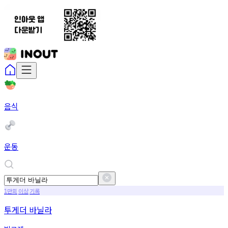
음식
운동
만회
이상
기록
1
투게더 바닐라