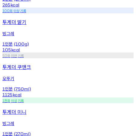
265
kcal
회
이상
기록
100
투게더 딸기
빙그레
인분
1
(100g)
105
kcal
회
미만
기록
50
투게더 쿠앤크
오뚜기
인분
1
(750ml)
1125
kcal
천회
이상
기록
1
투게더 미니
빙그레
인분
1
(270ml)