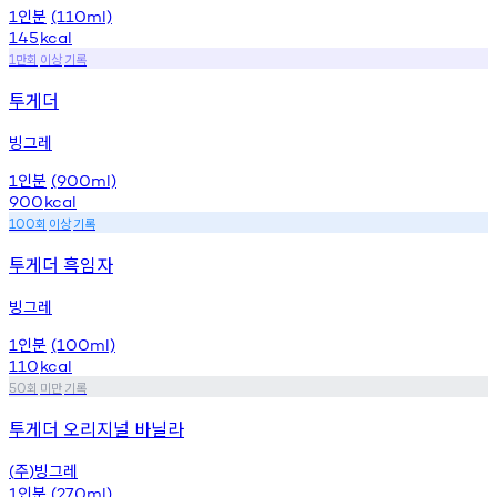
인분
1
(110ml)
145
kcal
만회
이상
기록
1
투게더
빙그레
인분
1
(900ml)
900
kcal
회
이상
기록
100
투게더 흑임자
빙그레
인분
1
(100ml)
110
kcal
회
미만
기록
50
투게더 오리지널 바닐라
주
빙그레
(
)
인분
1
(270ml)