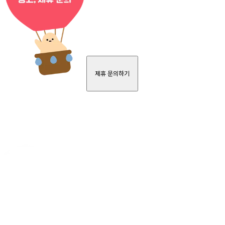
제휴 문의하기