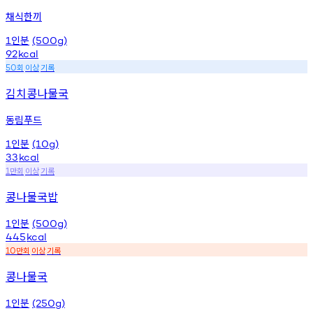
채식한끼
인분
1
(500g)
92
kcal
회
이상
기록
50
김치콩나물국
동림푸드
인분
1
(10g)
33
kcal
만회
이상
기록
1
콩나물국밥
인분
1
(500g)
445
kcal
만회
이상
기록
10
콩나물국
인분
1
(250g)