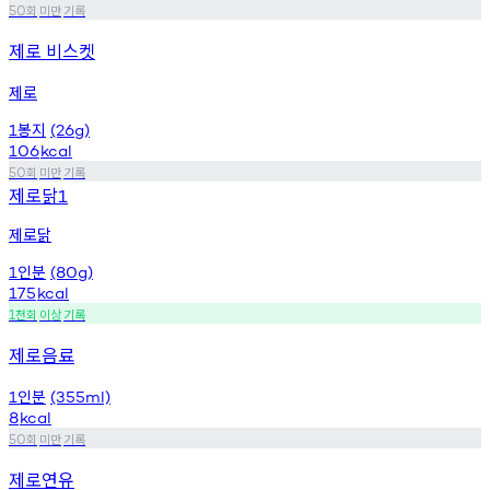
회
미만
기록
50
제로 비스켓
제로
봉지
1
(26g)
106
kcal
회
미만
기록
50
제로닭
1
제로닭
인분
1
(80g)
175
kcal
천회
이상
기록
1
제로음료
인분
1
(355ml)
8
kcal
회
미만
기록
50
제로연유