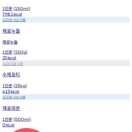
인분
1
(150ml)
798.1
kcal
회
이상
기록
100
제로누들
제로누들
인분
1
(150g)
25
kcal
회
미만
기록
50
수제로티
인분
1
(294g)
415
kcal
회
이상
기록
100
제로레몬
인분
1
(500ml)
0
kcal