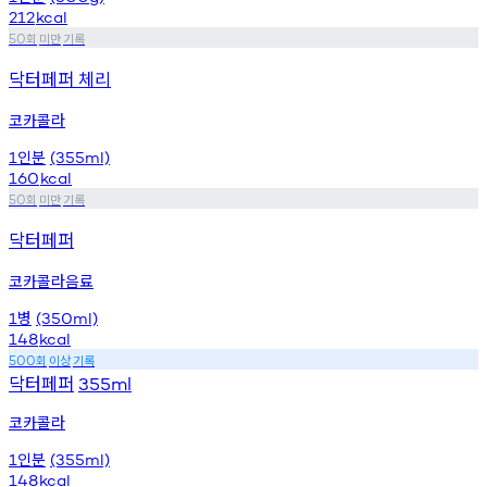
212
kcal
회
미만
기록
50
닥터페퍼 체리
코카콜라
인분
1
(355ml)
160
kcal
회
미만
기록
50
닥터페퍼
코카콜라음료
병
1
(350ml)
148
kcal
회
이상
기록
500
닥터페퍼
355ml
코카콜라
인분
1
(355ml)
148
kcal