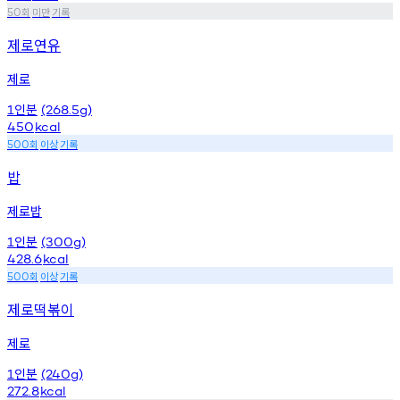
회
미만
기록
50
제로연유
제로
인분
1
(268.5g)
450
kcal
회
이상
기록
500
밥
제로밥
인분
1
(300g)
428.6
kcal
회
이상
기록
500
제로떡볶이
제로
인분
1
(240g)
272.8
kcal