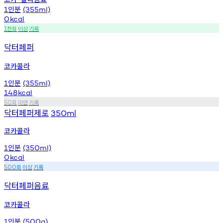
인분
1
(355ml)
0
kcal
천회
이상
기록
1
닥터페퍼
코카콜라
인분
1
(355ml)
148
kcal
회
미만
기록
50
닥터페퍼제로
350ml
코카콜라
인분
1
(350ml)
0
kcal
회
이상
기록
500
닥터페퍼음료
코카콜라
인분
1
(500g)