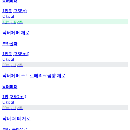
닥터페퍼
인분
1
(355g)
0
kcal
천회
이상
기록
1
닥터페퍼 제로
코카콜라
인분
1
(355ml)
0
kcal
회
미만
기록
50
닥터페퍼 스트로베리크림향 제로
닥터페퍼
병
1
(350ml)
0
kcal
회
미만
기록
50
닥터 페퍼 제로
코카
콜라음료
-