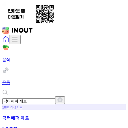
음식
운동
만회
이상
기록
1
닥터페퍼 제로