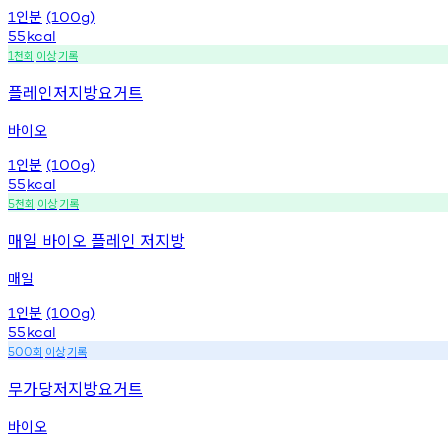
인분
1
(100g)
55
kcal
천회
이상
기록
1
플레인저지방요거트
바이오
인분
1
(100g)
55
kcal
천회
이상
기록
5
매일 바이오 플레인 저지방
매일
인분
1
(100g)
55
kcal
회
이상
기록
500
무가당저지방요거트
바이오