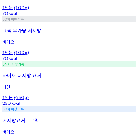
인분
1
(100g)
70
kcal
회
미만
기록
50
그릭 무가당 저지방
바이오
인분
1
(100g)
70
kcal
천회
이상
기록
5
바이오 저지방 요거트
매일
인분
1
(450g)
250
kcal
회
이상
기록
50
저지방요거트그릭
바이오