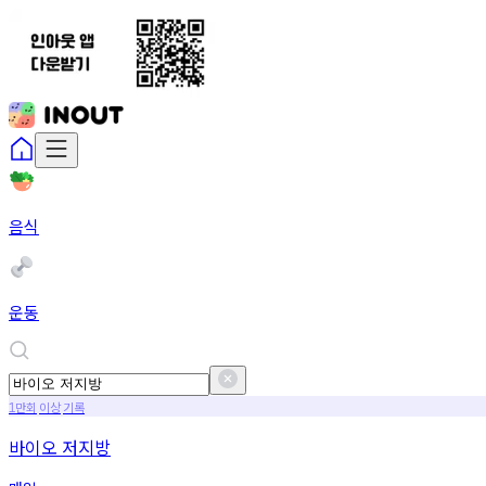
음식
운동
만회
이상
기록
1
바이오 저지방