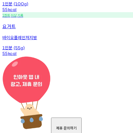
인분
1
(100g)
55
kcal
천회
이상
기록
1
요거트
바이오플레인저지방
인분
1
(55g)
55
kcal
제휴 문의하기