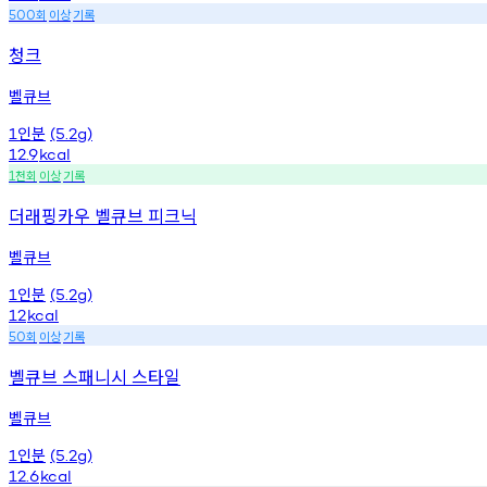
회
이상
기록
500
청크
벨큐브
인분
1
(5.2g)
12.9
kcal
천회
이상
기록
1
더래핑카우 벨큐브 피크닉
벨큐브
인분
1
(5.2g)
12
kcal
회
이상
기록
50
벨큐브 스패니시 스타일
벨큐브
인분
1
(5.2g)
12.6
kcal