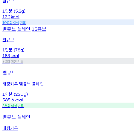
벨큐브
인분
1
(5.2g)
12.2
kcal
회
이상
기록
100
벨큐브
플레인
큐브
15
벨큐브
인분
1
(78g)
183
kcal
회
미만
기록
50
벨큐브
래핑카우 벨큐브 플레인
인분
1
(250g)
585.6
kcal
천회
이상
기록
5
벨큐브 플레인
래핑카우