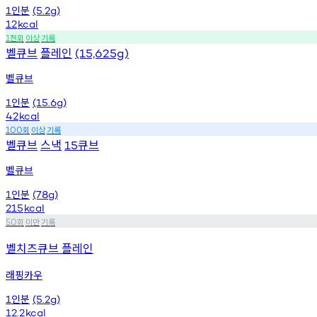
인분
1
(5.2g)
12
kcal
천회
이상
기록
1
벨큐브
플레인
(15,625g)
벨큐브
인분
1
(15.6g)
42
kcal
회
이상
기록
100
벨큐브
스낵
큐브
15
벨큐브
인분
1
(78g)
215
kcal
회
미만
기록
50
벨치즈큐브 플레인
래핑카우
인분
1
(5.2g)
12.2
kcal