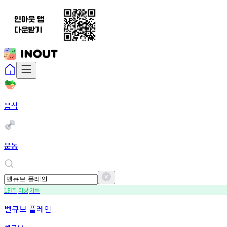
음식
운동
천회
이상
기록
1
벨큐브 플레인