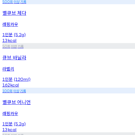
회
이상
기록
500
벨큐브 체다
래핑카우
인분
1
(5.2g)
13
kcal
회
미만
기록
50
큐브 바닐라
라벨리
인분
1
(120ml)
162
kcal
회
이상
기록
100
벨큐브 어니언
래핑카우
인분
1
(5.2g)
13
kcal