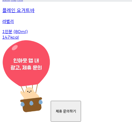
플레인 요거트바
라벨리
인분
1
(80ml)
147
kcal
제휴 문의하기