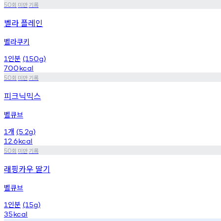
회
미만
기록
50
벨라 플레인
벨라쿠키
인분
1
(150g)
700
kcal
회
미만
기록
50
피크닉믹스
벨큐브
개
1
(5.2g)
12.6
kcal
회
미만
기록
50
래핑카우 딸기
벨큐브
인분
1
(15g)
35
kcal