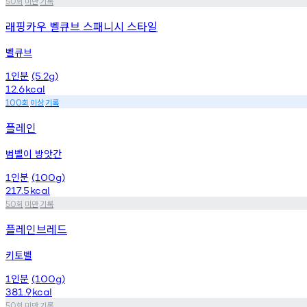
회
미만
기록
50
래핑카우 벨큐브 스패니시 스타일
벨큐브
인분
1
(5.2g)
12.6
kcal
회
이상
기록
100
플레인
범벨이 방앗간
인분
1
(100g)
217.5
kcal
회
미만
기록
50
플레인브레드
키토벨
인분
1
(100g)
381.9
kcal
회
미만
기록
50