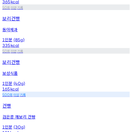
365
kcal
회
미만
기록
50
보리건빵
동아제과
인분
1
(85g)
335
kcal
회
미만
기록
50
보리건빵
보성식품
인분
1
(40g)
165
kcal
회
이상
기록
500
건빵
검은콩 깨보리 건빵
인분
1
(30g)