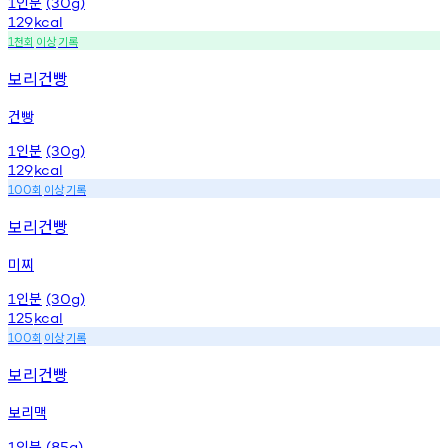
인분
1
(30g)
129
kcal
천회
이상
기록
1
보리건빵
건빵
인분
1
(30g)
129
kcal
회
이상
기록
100
보리건빵
미찌
인분
1
(30g)
125
kcal
회
이상
기록
100
보리건빵
보리맥
인분
1
(85g)