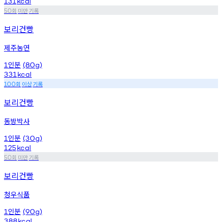
131
kcal
회
미만
기록
50
보리건빵
제주농연
인분
1
(80g)
331
kcal
회
이상
기록
100
보리건빵
동방박사
인분
1
(30g)
125
kcal
회
미만
기록
50
보리건빵
청우식품
인분
1
(90g)
388
kcal