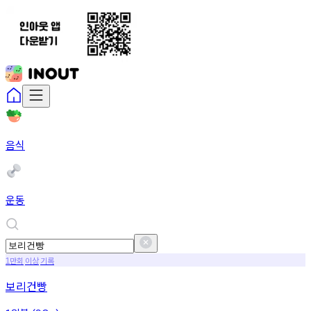
음식
운동
만회
이상
기록
1
보리건빵