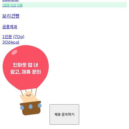
천회
이상
기록
1
보리건빵
금풍제과
인분
1
(70g)
306
kcal
제휴 문의하기