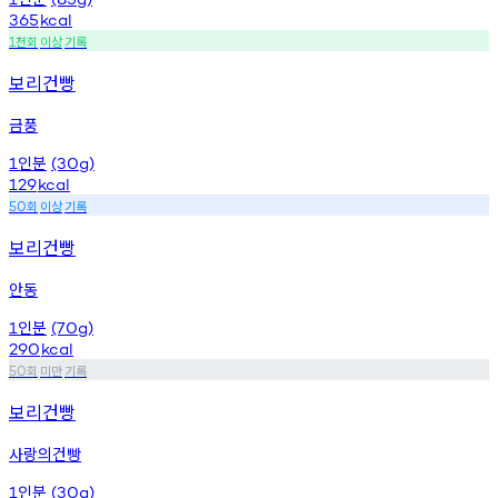
365
kcal
천회
이상
기록
1
보리건빵
금풍
인분
1
(30g)
129
kcal
회
이상
기록
50
보리건빵
안동
인분
1
(70g)
290
kcal
회
미만
기록
50
보리건빵
사랑의건빵
인분
1
(30g)