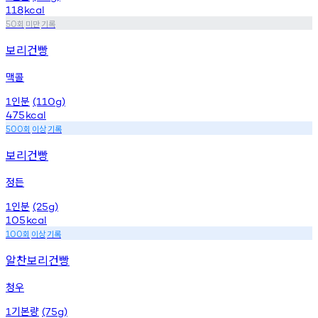
118
kcal
회
미만
기록
50
보리건빵
맥콜
인분
1
(110g)
475
kcal
회
이상
기록
500
보리건빵
정든
인분
1
(25g)
105
kcal
회
이상
기록
100
알찬보리건빵
청우
기본량
1
(75g)