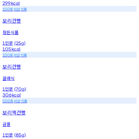
299
kcal
회
이상
기록
100
보리건빵
정든식품
인분
1
(25g)
105
kcal
회
이상
기록
100
보리건빵
클래식
인분
1
(70g)
306
kcal
회
이상
기록
500
보리맥건빵
금풍
인분
1
(85g)