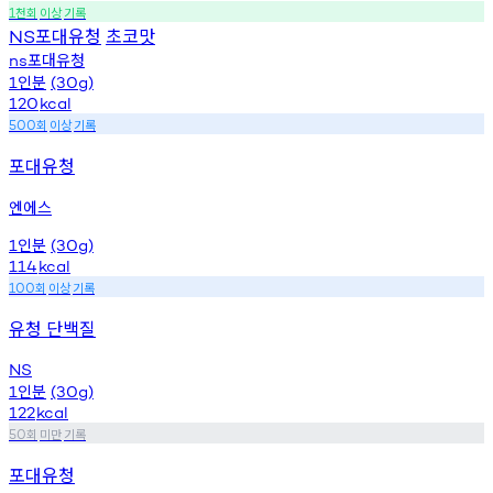
천회
이상
기록
1
포대유청
초코맛
NS
포대유청
ns
인분
1
(30g)
120
kcal
회
이상
기록
500
포대유청
엔에스
인분
1
(30g)
114
kcal
회
이상
기록
100
유청 단백질
NS
인분
1
(30g)
122
kcal
회
미만
기록
50
포대유청