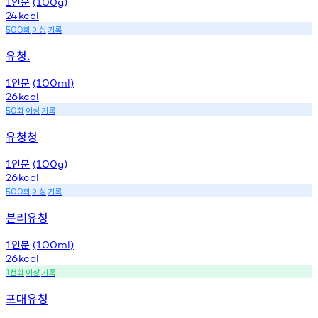
인분
1
(100g)
24
kcal
회
이상
기록
500
유청.
인분
1
(100ml)
26
kcal
회
이상
기록
50
유청청
인분
1
(100g)
26
kcal
회
이상
기록
500
분리유청
인분
1
(100ml)
26
kcal
천회
이상
기록
1
포대유청