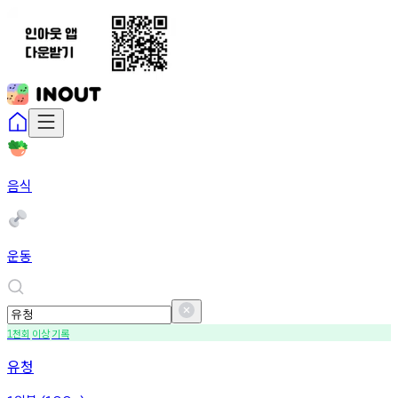
음식
운동
천회
이상
기록
1
유청