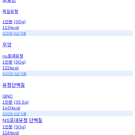
독일유청
인분
1
(30g)
113
kcal
회
이상
기록
100
무맛
포대유청
ns
인분
1
(30g)
122
kcal
회
이상
기록
500
유청단백질
GNC
인분
1
(35.5g)
140
kcal
회
이상
기록
500
포대유청
단백질
NS
인분
1
(30g)
116
kcal