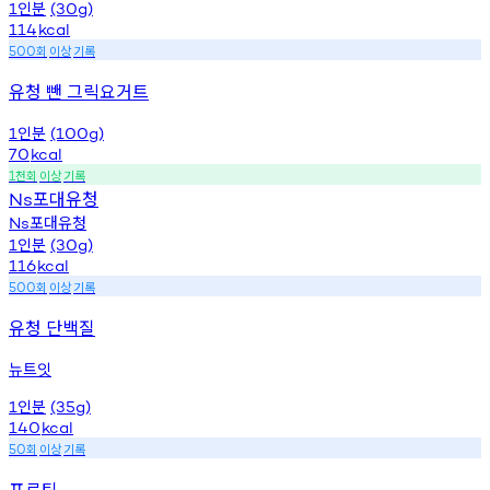
인분
1
(30g)
114
kcal
회
이상
기록
500
유청 뺀 그릭요거트
인분
1
(100g)
70
kcal
천회
이상
기록
1
포대유청
Ns
포대유청
Ns
인분
1
(30g)
116
kcal
회
이상
기록
500
유청 단백질
뉴트잇
인분
1
(35g)
140
kcal
회
이상
기록
50
프로틴