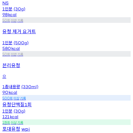
NS
인분
1
(30g)
98
kcal
회
미만
기록
50
유청 제거 요거트
인분
1
(500g)
580
kcal
회
미만
기록
50
븐리유청
으
총내용량
1
(330ml)
90
kcal
회
이상
기록
500
유청단백질
회
1
인분
1
(30g)
121
kcal
천회
이상
기록
1
포대유청
wpi