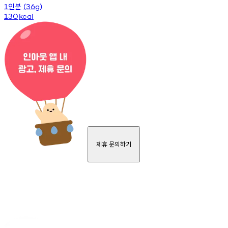
인분
1
(36g)
130
kcal
제휴 문의하기