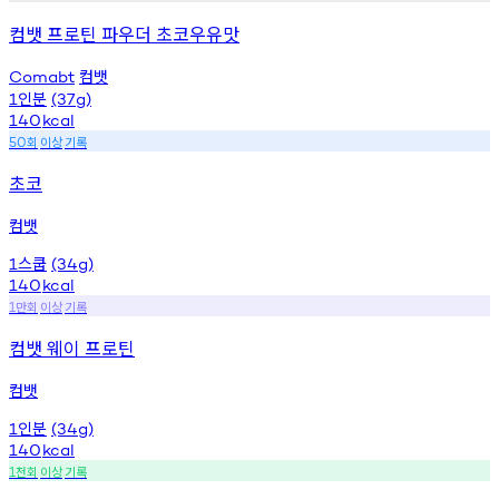
컴뱃 프로틴 파우더 초코우유맛
컴뱃
Comabt
인분
1
(37g)
140
kcal
회
이상
기록
50
초코
컴뱃
스쿱
1
(34g)
140
kcal
만회
이상
기록
1
컴뱃 웨이 프로틴
컴뱃
인분
1
(34g)
140
kcal
천회
이상
기록
1