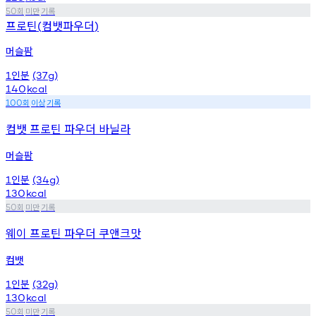
회
미만
기록
50
프로틴
컴뱃파우더
(
)
머슬팜
인분
1
(37g)
140
kcal
회
이상
기록
100
컴뱃 프로틴 파우더 바닐라
머슬팜
인분
1
(34g)
130
kcal
회
미만
기록
50
웨이 프로틴 파우더 쿠앤크맛
컴뱃
인분
1
(32g)
130
kcal
회
미만
기록
50