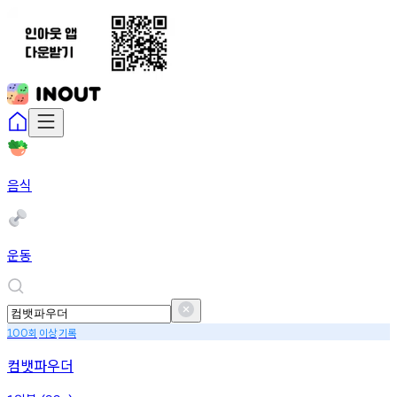
음식
운동
회
이상
기록
100
컴뱃파우더