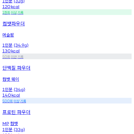
인분
1
(32g)
120
kcal
천회
이상
기록
1
컴뱃파우더
머슬팜
인분
1
(34.9g)
130
kcal
회
미만
기록
50
단백질 파우더
컴뱃 웨이
인분
1
(34g)
140
kcal
회
이상
기록
500
프로틴 파우더
컴뱃
MP
인분
1
(33g)