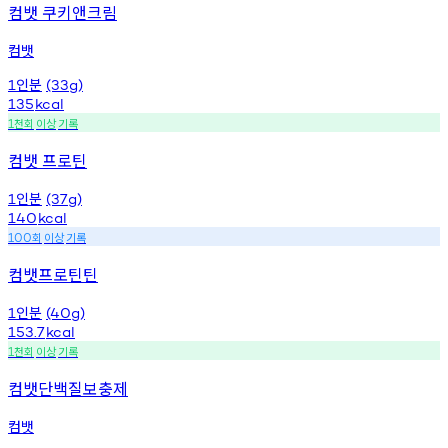
컴뱃 쿠키앤크림
컴뱃
인분
1
(33g)
135
kcal
천회
이상
기록
1
컴뱃 프로틴
인분
1
(37g)
140
kcal
회
이상
기록
100
컴뱃프로틴틴
인분
1
(40g)
153.7
kcal
천회
이상
기록
1
컴뱃단백질보충제
컴뱃