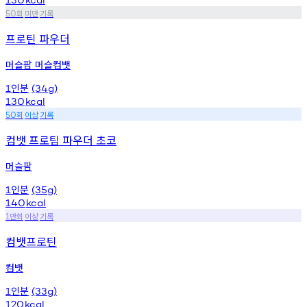
회
미만
기록
50
프로틴 파우더
머슬팜 머슬컴뱃
인분
1
(34g)
130
kcal
회
이상
기록
50
컴뱃 프로팀 파우더 초코
머슬팜
인분
1
(35g)
140
kcal
만회
이상
기록
1
컴뱃프로틴
컴뱃
인분
1
(33g)
120
kcal