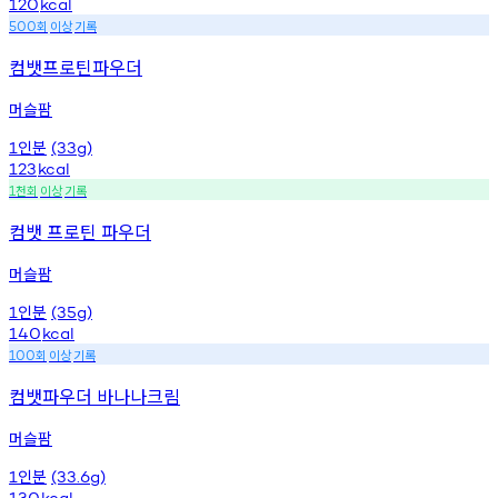
120
kcal
회
이상
기록
500
컴뱃프로틴파우더
머슬팜
인분
1
(33g)
123
kcal
천회
이상
기록
1
컴뱃 프로틴 파우더
머슬팜
인분
1
(35g)
140
kcal
회
이상
기록
100
컴뱃파우더 바나나크림
머슬팜
인분
1
(33.6g)
130
kcal