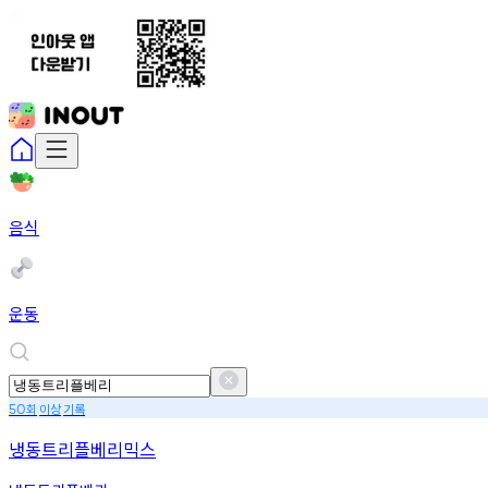
음식
운동
회
이상
기록
50
냉동트리플베리믹스