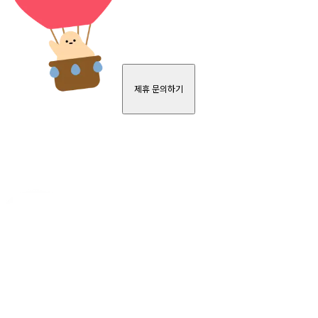
제휴 문의하기